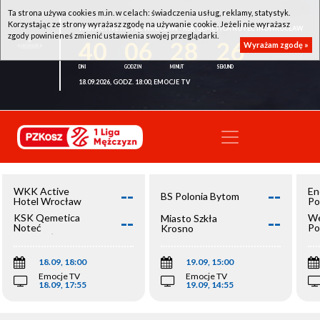
Ta strona używa cookies m.in. w celach: świadczenia usług, reklamy, statystyk.
Korzystając ze strony wyrażasz zgodę na używanie cookie. Jeżeli nie wyrażasz
WKK ACTIVE HOTEL WROCŁAW - KSK QEMETICA NOTEĆ INOWROCŁAW
zgody powinieneś zmienić ustawienia swojej przeglądarki.
40
06
28
26
Wyrażam zgodę »
18.09.2026, GODZ. 18:00, EMOCJE TV
--
--
WKK Active
En
BS Polonia Bytom
Hotel Wrocław
Po
--
--
KSK Qemetica
We
Miasto Szkła
Noteć
Po
Krosno
Inowrocław
Op
18.09, 18:00
19.09, 15:00
Emocje TV
Emocje TV
18.09, 17:55
19.09, 14:55