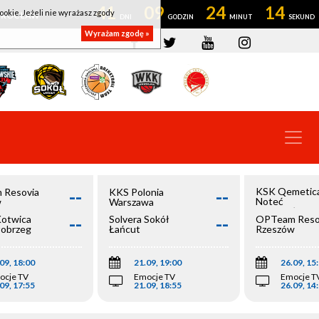
41
09
24
14
ookie. Jeżeli nie wyrażasz zgody
OWROCŁAW
Wyrażam zgodę »
--
--
KSK Qemetic
 Resovia
KKS Polonia
Noteć
w
Warszawa
Inowrocław
--
--
Kotwica
Solvera Sokół
OPTeam Reso
łobrzeg
Łańcut
Rzeszów
09, 18:00
21.09, 19:00
26.09, 15
ocje TV
Emocje TV
Emocje T
09, 17:55
21.09, 18:55
26.09, 14