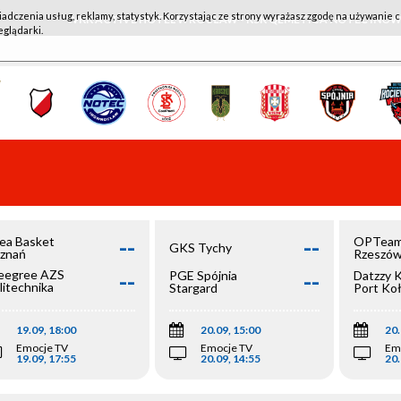
iadczenia usług, reklamy, statystyk. Korzystając ze strony wyrażasz zgodę na używanie c
WKK ACTIVE HOTEL WROCŁAW - KSK QEMETICA NOTEĆ IN
eglądarki.
--
--
ea Basket
OPTeam
GKS Tychy
znań
Rzeszó
--
--
egree AZS
PGE Spójnia
Datzzy 
litechnika
Stargard
Port Ko
olska
19.09, 18:00
20.09, 15:00
20.
Emocje TV
Emocje TV
Em
19.09, 17:55
20.09, 14:55
20.