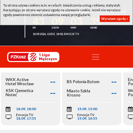
Ta strona używa cookies m.in. w celach: świadczenia usług, reklamy, statystyk.
Korzystając ze strony wyrażasz zgodę na używanie cookie. Jeżeli nie wyrażasz
WKK ACTIVE HOTEL WROCŁAW - KSK QEMETICA NOTEĆ INOWROCŁAW
zgody powinieneś zmienić ustawienia swojej przeglądarki.
43
09
03
35
Wyrażam zgodę »
18.09.2026, GODZ. 18:00, EMOCJE TV
--
--
WKK Active
En
BS Polonia Bytom
Hotel Wrocław
Po
--
--
KSK Qemetica
We
Miasto Szkła
Noteć
Po
Krosno
Inowrocław
Op
18.09, 18:00
19.09, 15:00
Emocje TV
Emocje TV
18.09, 17:55
19.09, 14:55