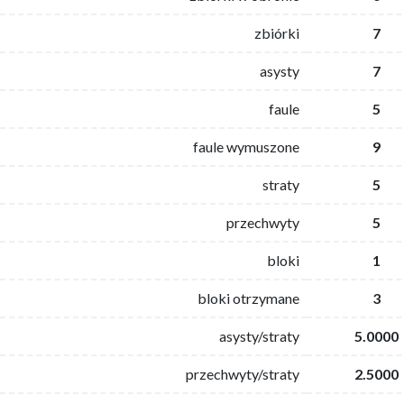
zbiórki
7
asysty
7
faule
5
faule wymuszone
9
straty
5
przechwyty
5
bloki
1
bloki otrzymane
3
asysty/straty
5.0000
przechwyty/straty
2.5000