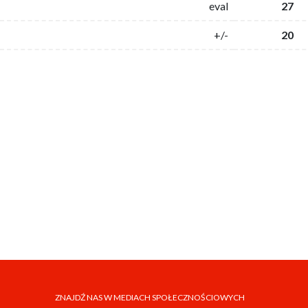
eval
27
+/-
20
ZNAJDŹ NAS W MEDIACH SPOŁECZNOŚCIOWYCH