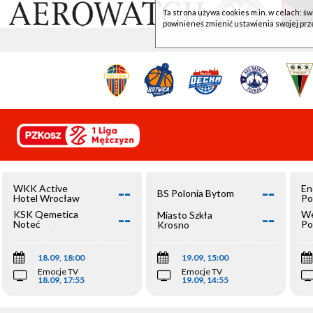
Ta strona używa cookies m.in. w celach: św
powinieneś zmienić ustawienia swojej prz
--
--
WKK Active
En
BS Polonia Bytom
Hotel Wrocław
Po
--
--
KSK Qemetica
We
Miasto Szkła
Noteć
Po
Krosno
Inowrocław
Op
18.09, 18:00
19.09, 15:00
Emocje TV
Emocje TV
18.09, 17:55
19.09, 14:55