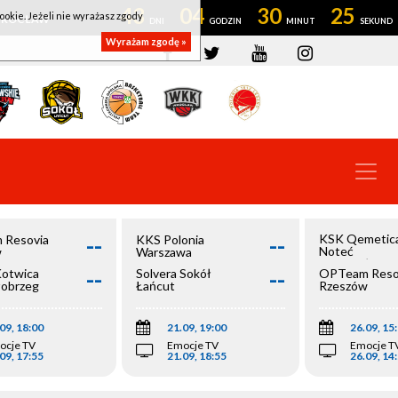
43
04
30
24
ookie. Jeżeli nie wyrażasz zgody
OWROCŁAW
Wyrażam zgodę »
--
--
KSK Qemetic
 Resovia
KKS Polonia
Noteć
w
Warszawa
Inowrocław
--
--
Kotwica
Solvera Sokół
OPTeam Reso
łobrzeg
Łańcut
Rzeszów
09, 18:00
21.09, 19:00
26.09, 15
ocje TV
Emocje TV
Emocje T
09, 17:55
21.09, 18:55
26.09, 14