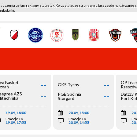
iadczenia usług, reklamy, statystyk. Korzystając ze strony wyrażasz zgodę na używanie c
WKK ACTIVE HOTEL WROCŁAW - KSK QEMETICA NOTEĆ IN
eglądarki.
--
--
ea Basket
OPTeam
GKS Tychy
znań
Rzeszó
--
--
egree AZS
PGE Spójnia
Datzzy 
litechnika
Stargard
Port Ko
olska
19.09, 18:00
20.09, 15:00
20.
Emocje TV
Emocje TV
Em
19.09, 17:55
20.09, 14:55
20.