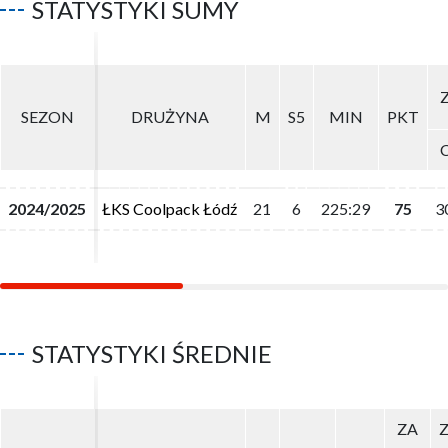
STATYSTYKI SUMY
SEZON
SEZON
DRUŻYNA
DRUŻYNA
M
M
S5
S5
MIN
MIN
PKT
PKT
2024/2025
2024/2025
ŁKS Coolpack Łódź
ŁKS Coolpack Łódź
21
21
6
6
225:29
225:29
75
75
3
3
STATYSTYKI ŚREDNIE
ZA
ZA