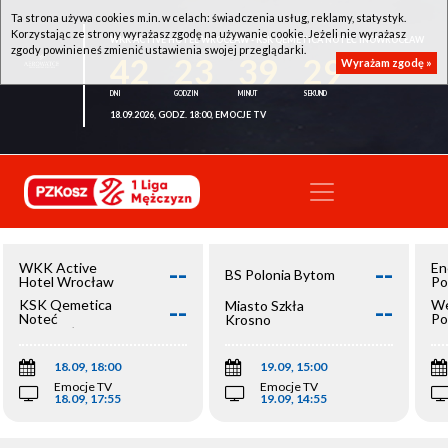
Ta strona używa cookies m.in. w celach: świadczenia usług, reklamy, statystyk.
Korzystając ze strony wyrażasz zgodę na używanie cookie. Jeżeli nie wyrażasz
WKK ACTIVE HOTEL WROCŁAW - KSK QEMETICA NOTEĆ INOWROCŁAW
zgody powinieneś zmienić ustawienia swojej przeglądarki.
42
23
39
29
Wyrażam zgodę »
18.09.2026, GODZ. 18:00, EMOCJE TV
--
--
WKK Active
En
BS Polonia Bytom
Hotel Wrocław
Po
--
--
KSK Qemetica
We
Miasto Szkła
Noteć
Po
Krosno
Inowrocław
Op
18.09, 18:00
19.09, 15:00
Emocje TV
Emocje TV
18.09, 17:55
19.09, 14:55