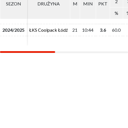
2
2
SEZON
SEZON
DRUŻYNA
DRUŻYNA
M
M
MIN
MIN
PKT
PKT
%
%
2024/2025
2024/2025
ŁKS Coolpack Łódź
ŁKS Coolpack Łódź
21
21
10:44
10:44
3.6
3.6
60.0
60.0