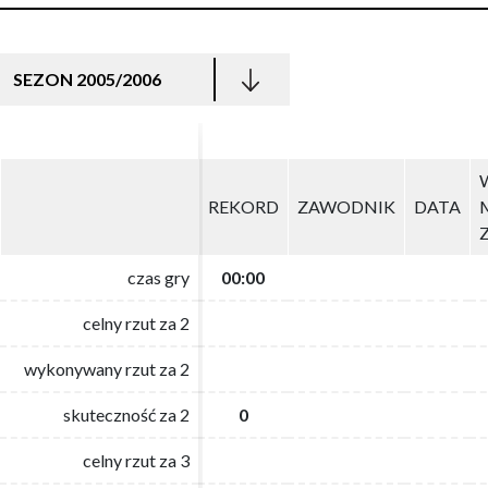
SEZON 2005/2006
REKORD
REKORD
ZAWODNIK
ZAWODNIK
DATA
DATA
czas gry
czas gry
00:00
00:00
celny rzut za 2
celny rzut za 2
wykonywany rzut za 2
wykonywany rzut za 2
skuteczność za 2
skuteczność za 2
0
0
celny rzut za 3
celny rzut za 3