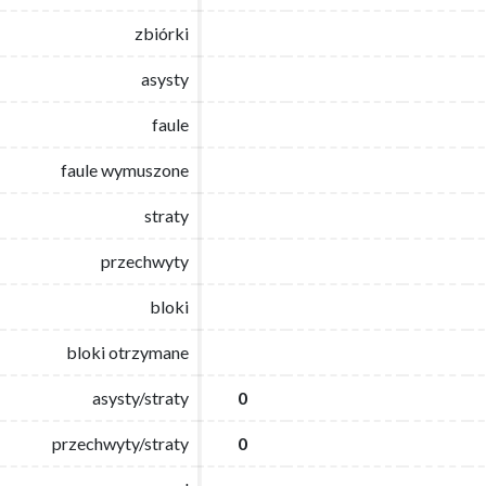
zbiórki
zbiórki
asysty
asysty
faule
faule
faule wymuszone
faule wymuszone
straty
straty
przechwyty
przechwyty
bloki
bloki
bloki otrzymane
bloki otrzymane
asysty/straty
asysty/straty
0
0
przechwyty/straty
przechwyty/straty
0
0