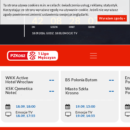
Ta strona używa cookies m.in. w celach: świadczenia usług, reklamy, statystyk.
Korzystając ze strony wyrażasz zgodę na używanie cookie. Jeżeli nie wyrażasz
WKK ACTIVE HOTEL WROCŁAW - KSK QEMETICA NOTEĆ INOWROCŁAW
zgody powinieneś zmienić ustawienia swojej przeglądarki.
42
08
28
07
Wyrażam zgodę »
18.09.2026, GODZ. 18:00, EMOCJE TV
--
--
WKK Active
En
BS Polonia Bytom
Hotel Wrocław
Po
--
--
KSK Qemetica
We
Miasto Szkła
Noteć
Po
Krosno
Inowrocław
Op
18.09, 18:00
19.09, 15:00
Emocje TV
Emocje TV
18.09, 17:55
19.09, 14:55