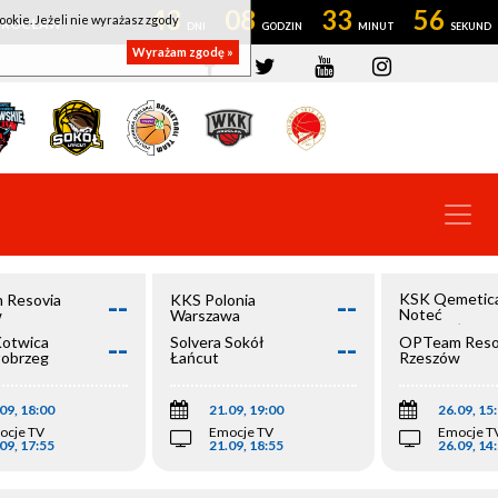
43
08
33
56
ookie. Jeżeli nie wyrażasz zgody
OWROCŁAW
Wyrażam zgodę »
--
--
KSK Qemetic
 Resovia
KKS Polonia
Noteć
w
Warszawa
Inowrocław
--
--
Kotwica
Solvera Sokół
OPTeam Reso
łobrzeg
Łańcut
Rzeszów
09, 18:00
21.09, 19:00
26.09, 15
ocje TV
Emocje TV
Emocje T
09, 17:55
21.09, 18:55
26.09, 14