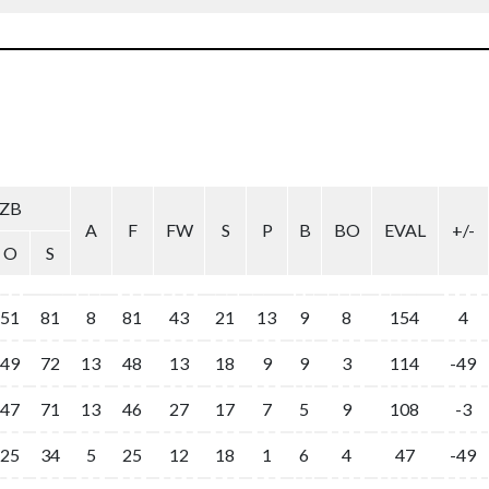
ZB
A
F
FW
S
P
B
BO
EVAL
+/-
O
S
51
81
8
81
43
21
13
9
8
154
4
49
72
13
48
13
18
9
9
3
114
-49
47
71
13
46
27
17
7
5
9
108
-3
25
34
5
25
12
18
1
6
4
47
-49