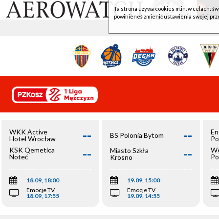
Ta strona używa cookies m.in. w celach: św
powinieneś zmienić ustawienia swojej prz
--
--
WKK Active
En
BS Polonia Bytom
Hotel Wrocław
Po
--
--
KSK Qemetica
We
Miasto Szkła
Noteć
Po
Krosno
Inowrocław
Op
18.09, 18:00
19.09, 15:00
Emocje TV
Emocje TV
18.09, 17:55
19.09, 14:55