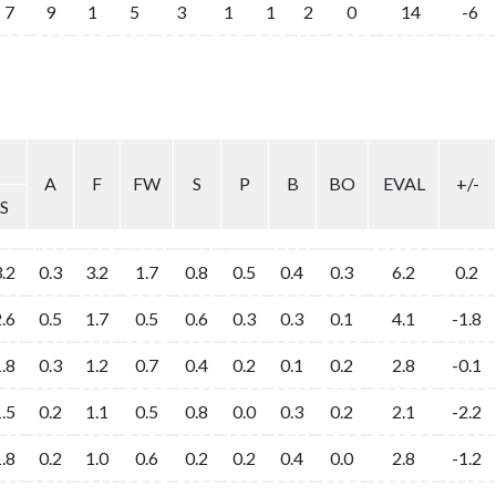
7
9
1
5
3
1
1
2
0
14
-6
A
F
FW
S
P
B
BO
EVAL
+/-
S
.2
0.3
3.2
1.7
0.8
0.5
0.4
0.3
6.2
0.2
.6
0.5
1.7
0.5
0.6
0.3
0.3
0.1
4.1
-1.8
.8
0.3
1.2
0.7
0.4
0.2
0.1
0.2
2.8
-0.1
.5
0.2
1.1
0.5
0.8
0.0
0.3
0.2
2.1
-2.2
.8
0.2
1.0
0.6
0.2
0.2
0.4
0.0
2.8
-1.2