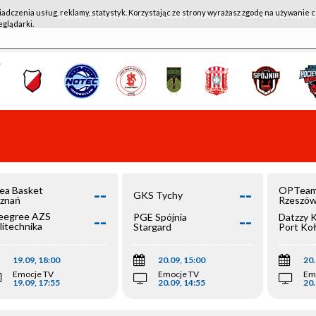
iadczenia usług, reklamy, statystyk. Korzystając ze strony wyrażasz zgodę na używanie c
WKK ACTIVE HOTEL WROCŁAW - KSK QEMETICA NOTEĆ IN
eglądarki.
--
--
ea Basket
OPTeam
GKS Tychy
znań
Rzeszó
--
--
egree AZS
PGE Spójnia
Datzzy 
litechnika
Stargard
Port Ko
olska
19.09, 18:00
20.09, 15:00
20.
Emocje TV
Emocje TV
Em
19.09, 17:55
20.09, 14:55
20.