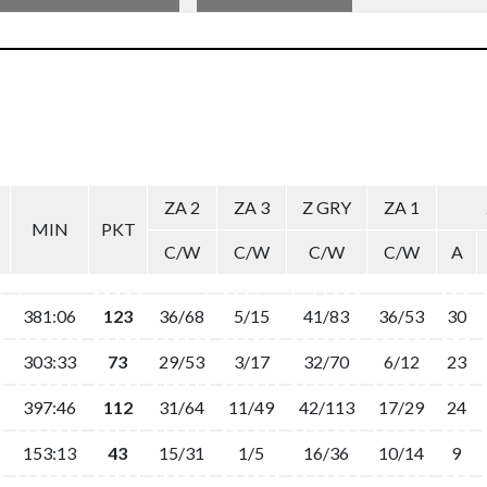
ZA 2
ZA 3
Z GRY
ZA 1
MIN
PKT
C/W
C/W
C/W
C/W
A
381:06
123
36/68
5/15
41/83
36/53
30
303:33
73
29/53
3/17
32/70
6/12
23
397:46
112
31/64
11/49
42/113
17/29
24
153:13
43
15/31
1/5
16/36
10/14
9