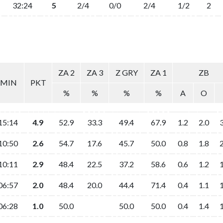
32:24
5
2/4
0/0
2/4
1/2
2
ZA 2
ZA 3
Z GRY
ZA 1
ZB
MIN
PKT
%
%
%
%
A
O
15:14
4.9
52.9
33.3
49.4
67.9
1.2
2.0
3
10:50
2.6
54.7
17.6
45.7
50.0
0.8
1.8
2
10:11
2.9
48.4
22.5
37.2
58.6
0.6
1.2
1
06:57
2.0
48.4
20.0
44.4
71.4
0.4
1.1
1
06:28
1.0
50.0
50.0
50.0
0.4
1.4
1