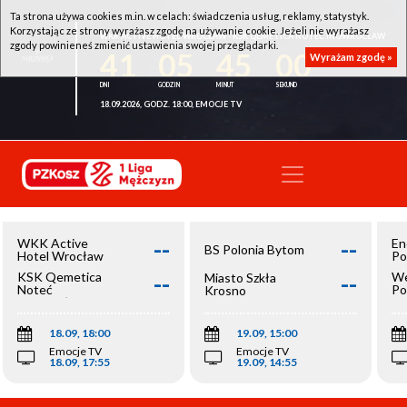
Ta strona używa cookies m.in. w celach: świadczenia usług, reklamy, statystyk.
Korzystając ze strony wyrażasz zgodę na używanie cookie. Jeżeli nie wyrażasz
WKK ACTIVE HOTEL WROCŁAW - KSK QEMETICA NOTEĆ INOWROCŁAW
zgody powinieneś zmienić ustawienia swojej przeglądarki.
41
05
45
00
Wyrażam zgodę »
18.09.2026, GODZ. 18:00, EMOCJE TV
--
--
WKK Active
En
BS Polonia Bytom
Hotel Wrocław
Po
--
--
KSK Qemetica
We
Miasto Szkła
Noteć
Po
Krosno
Inowrocław
Op
18.09, 18:00
19.09, 15:00
Emocje TV
Emocje TV
18.09, 17:55
19.09, 14:55