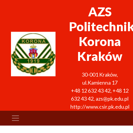
AZS
Politechni
Korona
Kraków
30-001
Kraków
,
ul.Kamienna 17
+48 12 632 43 42
,
+48 12
632 43 42
,
azs@pk.edu.pl
http://www.csir.pk.edu.pl