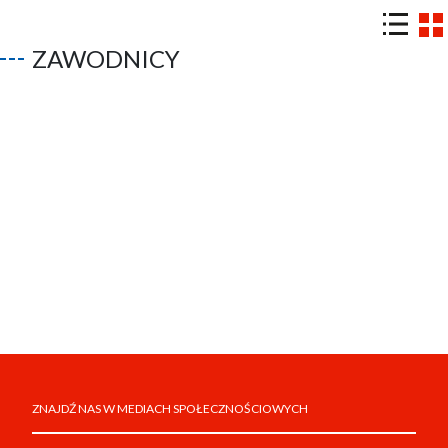
ZAWODNICY
ZNAJDŹ NAS W MEDIACH SPOŁECZNOŚCIOWYCH