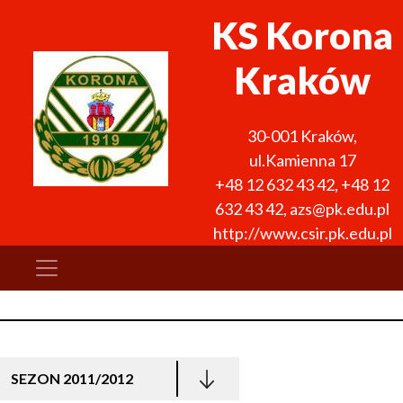
KS Korona
Kraków
30-001
Kraków
,
ul.Kamienna 17
+48 12 632 43 42
,
+48 12
632 43 42
,
azs@pk.edu.pl
http://www.csir.pk.edu.pl
SEZON 2011/2012