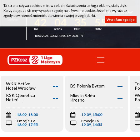
Ta strona używa cookies m.in. w celach: świadczenia usług, reklamy, statystyk.
Korzystając ze strony wyrażasz zgodę na używanie cookie. Jeżeli nie wyrażasz
WKK ACTIVE HOTEL WROCŁAW - KSK QEMETICA NOTEĆ INOWROCŁAW
zgody powinieneś zmienić ustawienia swojej przeglądarki.
42
04
35
55
Wyrażam zgodę »
18.09.2026, GODZ. 18:00, EMOCJE TV
--
--
WKK Active
En
BS Polonia Bytom
Hotel Wrocław
Po
--
--
KSK Qemetica
We
Miasto Szkła
Noteć
Po
Krosno
Inowrocław
Op
18.09, 18:00
19.09, 15:00
Emocje TV
Emocje TV
18.09, 17:55
19.09, 14:55