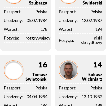
Szubarga
Świderski
Paszport:
Polska
Paszport:
Polska
Urodzony:
05.07.1984
Urodzony:
12.02.1987
Wzrost:
178
Wzrost:
194
Pozycja:
rozgrywający
niski
Pozycja:
skrzydłowy
16
14
Tomasz
Łukasz
Świętoński
Wichniarz
Paszport:
Polska
Paszport:
Polska
Urodzony:
04.04.1984
Urodzony:
13.10.1982
Wzrost:
184
Wzrost:
198