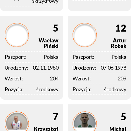
skrzydłowy
5
12
Wacław
Artur
Piński
Robak
Paszport:
Polska
Paszport:
Polska
Urodzony:
02.11.1980
Urodzony:
07.06.1978
Wzrost:
204
Wzrost:
209
Pozycja:
środkowy
Pozycja:
środkowy
7
5
Krzysztof
Michał