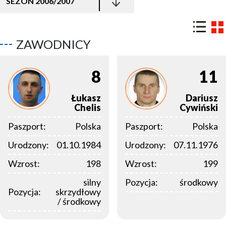
SEZON 2006/2007
ZAWODNICY
8
11
Łukasz
Dariusz
Chelis
Cywiński
Paszport:
Polska
Paszport:
Polska
Urodzony:
01.10.1984
Urodzony:
07.11.1976
Wzrost:
198
Wzrost:
199
silny
Pozycja:
środkowy
Pozycja:
skrzydłowy
/ środkowy