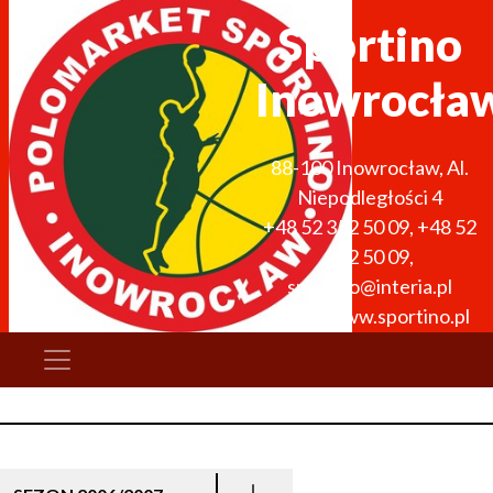
Sportino
Inowrocła
88-100
Inowrocław
,
Al.
Niepodległości 4
+48 52 352 50 09
,
+48 52
352 50 09
,
sportino@interia.pl
http://www.sportino.pl