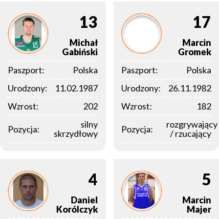
13
17
Michał
Marcin
Gabiński
Gromek
Paszport:
Polska
Paszport:
Polska
Urodzony:
11.02.1987
Urodzony:
26.11.1982
Wzrost:
202
Wzrost:
182
silny
rozgrywający
Pozycja:
Pozycja:
skrzydłowy
/ rzucający
4
5
Daniel
Marcin
Korólczyk
Majer