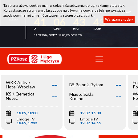
Ta strona używa cookies m.in. w celach: świadczenia usług, reklamy, statystyk.
Korzystając ze strony wyrażasz zgodę na używanie cookie. Jeżeli nie wyrażasz
WKK ACTIVE HOTEL WROCŁAW - KSK QEMETICA NOTEĆ INOWROCŁAW
zgody powinieneś zmienić ustawienia swojej przeglądarki.
41
06
43
43
Wyrażam zgodę »
18.09.2026, GODZ. 18:00, EMOCJE TV
--
--
WKK Active
En
BS Polonia Bytom
Hotel Wrocław
Po
--
--
KSK Qemetica
We
Miasto Szkła
Noteć
Po
Krosno
Inowrocław
Op
18.09, 18:00
19.09, 15:00
Emocje TV
Emocje TV
18.09, 17:55
19.09, 14:55