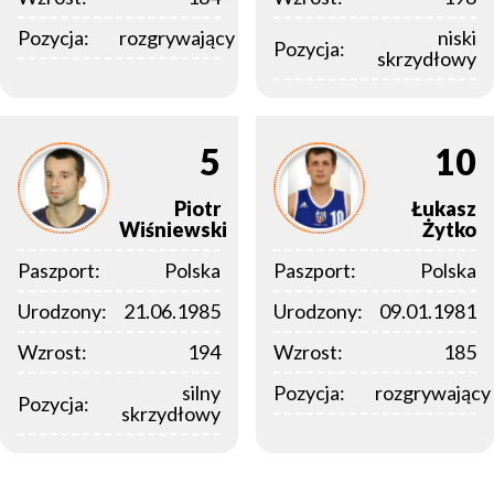
Pozycja:
rozgrywający
niski
Pozycja:
skrzydłowy
5
10
Piotr
Łukasz
Wiśniewski
Żytko
Paszport:
Polska
Paszport:
Polska
Urodzony:
21.06.1985
Urodzony:
09.01.1981
Wzrost:
194
Wzrost:
185
silny
Pozycja:
rozgrywający
Pozycja:
skrzydłowy