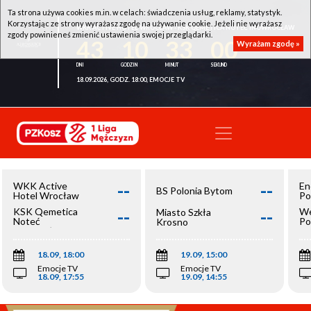
Ta strona używa cookies m.in. w celach: świadczenia usług, reklamy, statystyk.
Korzystając ze strony wyrażasz zgodę na używanie cookie. Jeżeli nie wyrażasz
WKK ACTIVE HOTEL WROCŁAW - KSK QEMETICA NOTEĆ INOWROCŁAW
zgody powinieneś zmienić ustawienia swojej przeglądarki.
43
10
33
00
Wyrażam zgodę »
18.09.2026, GODZ. 18:00, EMOCJE TV
--
--
WKK Active
En
BS Polonia Bytom
Hotel Wrocław
Po
--
--
KSK Qemetica
We
Miasto Szkła
Noteć
Po
Krosno
Inowrocław
Op
18.09, 18:00
19.09, 15:00
Emocje TV
Emocje TV
18.09, 17:55
19.09, 14:55