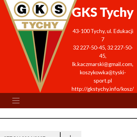
GKS Tychy
43-100
Tychy
,
ul. Edukacji
7
32 227-50-45
,
32 227-50-
45
,
lk.kaczmarski@gmail.com,
koszykowka@tyski-
sport.pl
http://gkstychy.info/kosz/