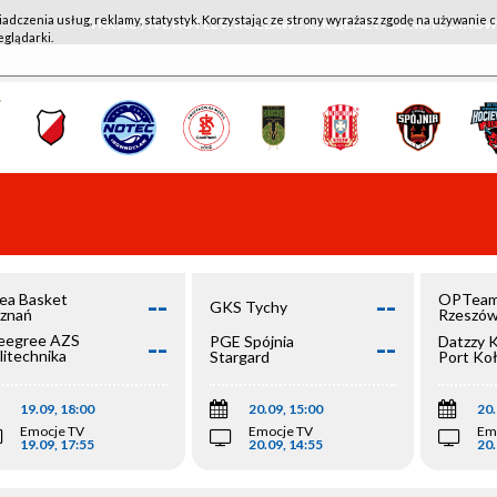
iadczenia usług, reklamy, statystyk. Korzystając ze strony wyrażasz zgodę na używanie c
WKK ACTIVE HOTEL WROCŁAW - KSK QEMETICA NOTEĆ IN
eglądarki.
--
--
ea Basket
OPTeam
GKS Tychy
znań
Rzeszó
--
--
egree AZS
PGE Spójnia
Datzzy 
litechnika
Stargard
Port Ko
olska
19.09, 18:00
20.09, 15:00
20.
Emocje TV
Emocje TV
Em
19.09, 17:55
20.09, 14:55
20.