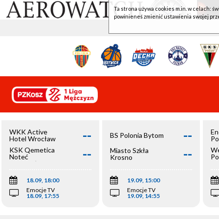
Ta strona używa cookies m.in. w celach: św
powinieneś zmienić ustawienia swojej prz
--
--
WKK Active
En
BS Polonia Bytom
Hotel Wrocław
Po
--
--
KSK Qemetica
We
Miasto Szkła
Noteć
Po
Krosno
Inowrocław
Op
18.09, 18:00
19.09, 15:00
Emocje TV
Emocje TV
18.09, 17:55
19.09, 14:55