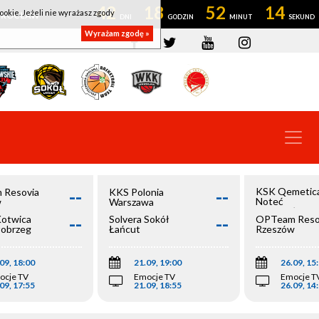
42
18
52
14
ookie. Jeżeli nie wyrażasz zgody
OWROCŁAW
Wyrażam zgodę »
--
--
KSK Qemetic
 Resovia
KKS Polonia
Noteć
w
Warszawa
Inowrocław
--
--
Kotwica
Solvera Sokół
OPTeam Reso
łobrzeg
Łańcut
Rzeszów
09, 18:00
21.09, 19:00
26.09, 15
ocje TV
Emocje TV
Emocje T
09, 17:55
21.09, 18:55
26.09, 14