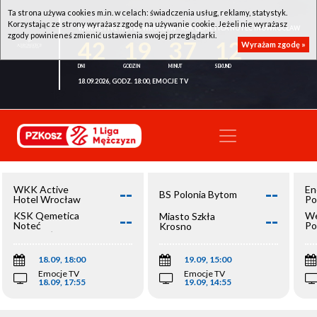
Ta strona używa cookies m.in. w celach: świadczenia usług, reklamy, statystyk.
Korzystając ze strony wyrażasz zgodę na używanie cookie. Jeżeli nie wyrażasz
WKK ACTIVE HOTEL WROCŁAW - KSK QEMETICA NOTEĆ INOWROCŁAW
zgody powinieneś zmienić ustawienia swojej przeglądarki.
42
19
37
12
Wyrażam zgodę »
18.09.2026, GODZ. 18:00, EMOCJE TV
--
--
WKK Active
En
BS Polonia Bytom
Hotel Wrocław
Po
--
--
KSK Qemetica
We
Miasto Szkła
Noteć
Po
Krosno
Inowrocław
Op
18.09, 18:00
19.09, 15:00
Emocje TV
Emocje TV
18.09, 17:55
19.09, 14:55