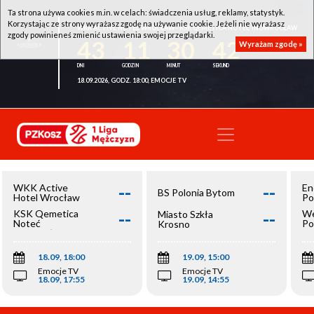
Ta strona używa cookies m.in. w celach: świadczenia usług, reklamy, statystyk.
Korzystając ze strony wyrażasz zgodę na używanie cookie. Jeżeli nie wyrażasz
WKK ACTIVE HOTEL WROCŁAW - KSK QEMETICA NOTEĆ INOWROCŁAW
zgody powinieneś zmienić ustawienia swojej przeglądarki.
43
11
30
41
Wyrażam zgodę »
18.09.2026, GODZ. 18:00, EMOCJE TV
--
--
WKK Active
En
BS Polonia Bytom
Hotel Wrocław
Po
--
--
KSK Qemetica
We
Miasto Szkła
Noteć
Po
Krosno
Inowrocław
Op
18.09, 18:00
19.09, 15:00
Emocje TV
Emocje TV
18.09, 17:55
19.09, 14:55