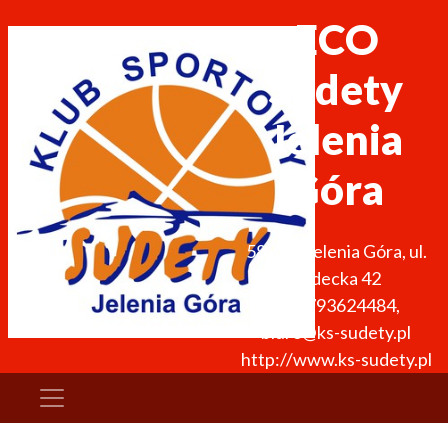
ECO
Sudety
Jelenia
Góra
58-500
Jelenia Góra
,
ul.
Sudecka 42
+48 793624484
,
biuro@ks-sudety.pl
http://www.ks-sudety.pl