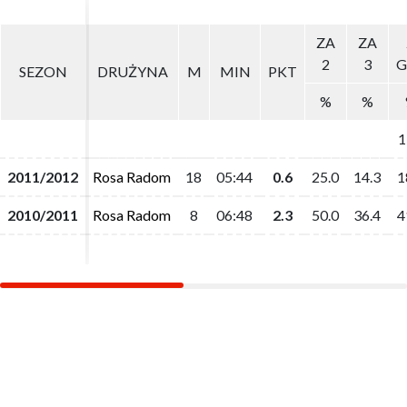
ZA
ZA
ZA
ZA
2
2
3
3
G
G
SEZON
SEZON
DRUŻYNA
DRUŻYNA
M
M
MIN
MIN
PKT
PKT
%
%
%
%
1
1
2011/2012
2011/2012
Rosa Radom
Rosa Radom
18
18
05:44
05:44
0.6
0.6
25.0
25.0
14.3
14.3
1
1
2010/2011
2010/2011
Rosa Radom
Rosa Radom
8
8
06:48
06:48
2.3
2.3
50.0
50.0
36.4
36.4
4
4