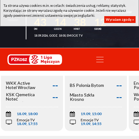
Ta strona używa cookies m.in. w celach: świadczenia usług, reklamy, statystyk.
Korzystając ze strony wyrażasz zgodę na używanie cookie. Jeżeli nie wyrażasz
WKK ACTIVE HOTEL WROCŁAW - KSK QEMETICA NOTEĆ INOWROCŁAW
zgody powinieneś zmienić ustawienia swojej przeglądarki.
43
14
38
12
Wyrażam zgodę »
18.09.2026, GODZ. 18:00, EMOCJE TV
--
--
WKK Active
En
BS Polonia Bytom
Hotel Wrocław
Po
--
--
KSK Qemetica
We
Miasto Szkła
Noteć
Po
Krosno
Inowrocław
Op
18.09, 18:00
19.09, 15:00
Emocje TV
Emocje TV
18.09, 17:55
19.09, 14:55