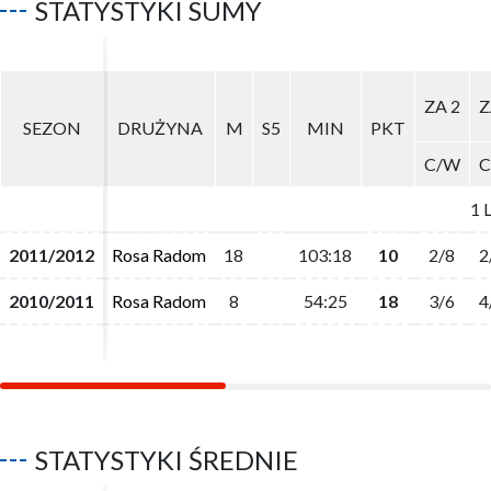
STATYSTYKI SUMY
ZA 2
ZA 2
Z
Z
SEZON
SEZON
DRUŻYNA
DRUŻYNA
M
M
S5
S5
MIN
MIN
PKT
PKT
C/W
C/W
C
C
1 
1 
2011/2012
2011/2012
Rosa Radom
Rosa Radom
18
18
103:18
103:18
10
10
2/8
2/8
2
2
2010/2011
2010/2011
Rosa Radom
Rosa Radom
8
8
54:25
54:25
18
18
3/6
3/6
4
4
STATYSTYKI ŚREDNIE