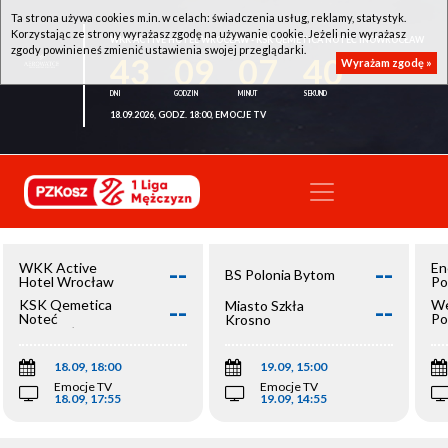
Ta strona używa cookies m.in. w celach: świadczenia usług, reklamy, statystyk.
Korzystając ze strony wyrażasz zgodę na używanie cookie. Jeżeli nie wyrażasz
WKK ACTIVE HOTEL WROCŁAW - KSK QEMETICA NOTEĆ INOWROCŁAW
zgody powinieneś zmienić ustawienia swojej przeglądarki.
43
09
07
40
Wyrażam zgodę »
18.09.2026, GODZ. 18:00, EMOCJE TV
--
--
WKK Active
En
BS Polonia Bytom
Hotel Wrocław
Po
--
--
KSK Qemetica
We
Miasto Szkła
Noteć
Po
Krosno
Inowrocław
Op
18.09, 18:00
19.09, 15:00
Emocje TV
Emocje TV
18.09, 17:55
19.09, 14:55