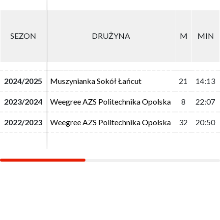
SEZON
SEZON
DRUŻYNA
DRUŻYNA
M
M
MIN
MIN
2024/2025
2024/2025
Muszynianka Sokół Łańcut
Muszynianka Sokół Łańcut
21
21
14:13
14:13
2023/2024
2023/2024
Weegree AZS Politechnika Opolska
Weegree AZS Politechnika Opolska
8
8
22:07
22:07
2022/2023
2022/2023
Weegree AZS Politechnika Opolska
Weegree AZS Politechnika Opolska
32
32
20:50
20:50