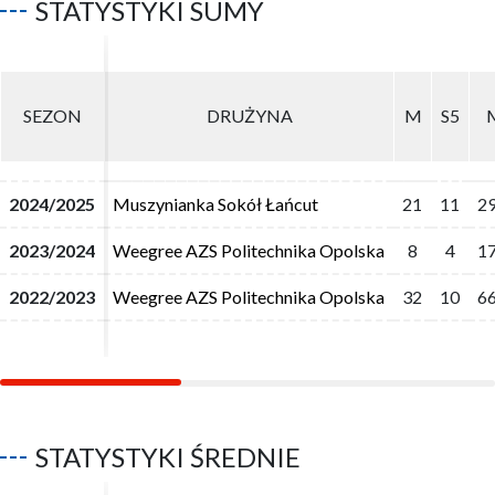
STATYSTYKI SUMY
SEZON
SEZON
DRUŻYNA
DRUŻYNA
M
M
S5
S5
2024/2025
2024/2025
Muszynianka Sokół Łańcut
Muszynianka Sokół Łańcut
21
21
11
11
2
2
2023/2024
2023/2024
Weegree AZS Politechnika Opolska
Weegree AZS Politechnika Opolska
8
8
4
4
1
1
2022/2023
2022/2023
Weegree AZS Politechnika Opolska
Weegree AZS Politechnika Opolska
32
32
10
10
6
6
STATYSTYKI ŚREDNIE