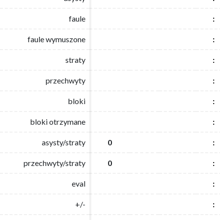
faule
faule
:
:
faule wymuszone
faule wymuszone
:
:
straty
straty
:
:
przechwyty
przechwyty
:
:
bloki
bloki
:
:
bloki otrzymane
bloki otrzymane
:
:
asysty/straty
asysty/straty
0
0
:
:
przechwyty/straty
przechwyty/straty
0
0
:
:
eval
eval
:
:
+/-
+/-
:
: