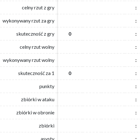
celny rzut z gry
celny rzut z gry
:
:
wykonywany rzut za gry
wykonywany rzut za gry
:
:
skuteczność z gry
skuteczność z gry
0
0
:
:
celny rzut wolny
celny rzut wolny
:
:
wykonywany rzut wolny
wykonywany rzut wolny
:
:
skuteczność za 1
skuteczność za 1
0
0
:
:
punkty
punkty
:
:
zbiórki w ataku
zbiórki w ataku
:
:
zbiórki w obronie
zbiórki w obronie
:
:
zbiórki
zbiórki
:
:
asysty
asysty
:
: