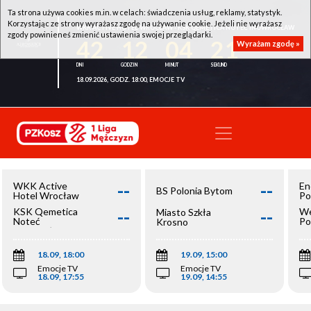
Ta strona używa cookies m.in. w celach: świadczenia usług, reklamy, statystyk.
Korzystając ze strony wyrażasz zgodę na używanie cookie. Jeżeli nie wyrażasz
WKK ACTIVE HOTEL WROCŁAW - KSK QEMETICA NOTEĆ INOWROCŁAW
zgody powinieneś zmienić ustawienia swojej przeglądarki.
42
12
04
21
Wyrażam zgodę »
18.09.2026, GODZ. 18:00, EMOCJE TV
--
--
WKK Active
En
BS Polonia Bytom
Hotel Wrocław
Po
--
--
KSK Qemetica
We
Miasto Szkła
Noteć
Po
Krosno
Inowrocław
Op
18.09, 18:00
19.09, 15:00
Emocje TV
Emocje TV
18.09, 17:55
19.09, 14:55