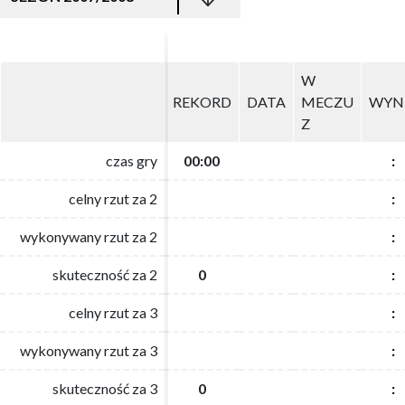
W
W
REKORD
REKORD
DATA
DATA
MECZU
MECZU
WYN
WYN
Z
Z
czas gry
czas gry
00:00
00:00
:
:
celny rzut za 2
celny rzut za 2
:
:
wykonywany rzut za 2
wykonywany rzut za 2
:
:
skuteczność za 2
skuteczność za 2
0
0
:
:
celny rzut za 3
celny rzut za 3
:
:
wykonywany rzut za 3
wykonywany rzut za 3
:
:
skuteczność za 3
skuteczność za 3
0
0
:
: