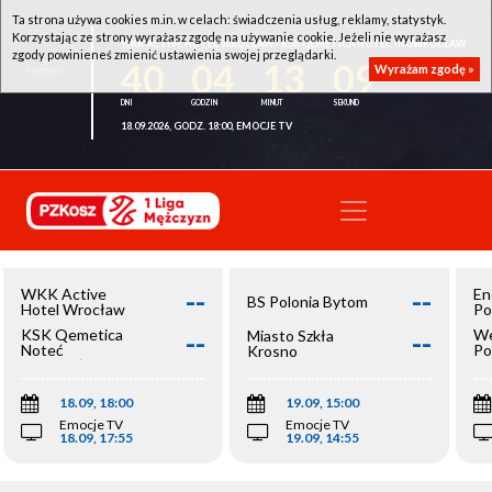
Ta strona używa cookies m.in. w celach: świadczenia usług, reklamy, statystyk.
Korzystając ze strony wyrażasz zgodę na używanie cookie. Jeżeli nie wyrażasz
WKK ACTIVE HOTEL WROCŁAW - KSK QEMETICA NOTEĆ INOWROCŁAW
zgody powinieneś zmienić ustawienia swojej przeglądarki.
40
04
13
09
Wyrażam zgodę »
18.09.2026, GODZ. 18:00, EMOCJE TV
--
--
WKK Active
En
BS Polonia Bytom
Hotel Wrocław
Po
--
--
KSK Qemetica
We
Miasto Szkła
Noteć
Po
Krosno
Inowrocław
Op
18.09, 18:00
19.09, 15:00
Emocje TV
Emocje TV
18.09, 17:55
19.09, 14:55