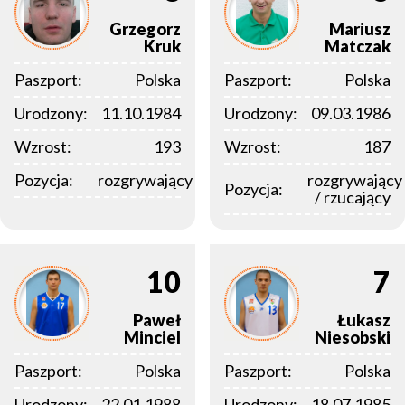
Grzegorz
Mariusz
Kruk
Matczak
Paszport:
Polska
Paszport:
Polska
Urodzony:
11.10.1984
Urodzony:
09.03.1986
Wzrost:
193
Wzrost:
187
Pozycja:
rozgrywający
rozgrywający
Pozycja:
/ rzucający
10
7
Paweł
Łukasz
Minciel
Niesobski
Paszport:
Polska
Paszport:
Polska
Urodzony:
22.01.1988
Urodzony:
18.07.1985