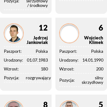
Pozycja:
skrzydłowy
/ środkowy
12
6
Jędrzej
Wojciech
Jankowiak
Klimek
Paszport:
Polska
Paszport:
Polska
Urodzony:
01.07.1983
Urodzony:
14.01.1990
Wzrost:
180
Wzrost:
200
Pozycja:
rozgrywający
silny
Pozycja:
skrzydłowy
8
5