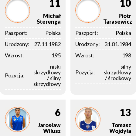
11
10
Michał
Piotr
Sterenga
Tarasewicz
Paszport:
Polska
Paszport:
Polska
Urodzony:
27.11.1982
Urodzony:
31.01.1984
Wzrost:
195
Wzrost:
198
niski
silny
skrzydłowy
Pozycja:
skrzydłowy
Pozycja:
/ silny
/ środkowy
skrzydłowy
6
13
Jarosław
Tomasz
Wilusz
Wojdyła