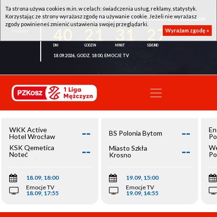
Ta strona używa cookies m.in. w celach: świadczenia usług, reklamy, statystyk.
Korzystając ze strony wyrażasz zgodę na używanie cookie. Jeżeli nie wyrażasz
WKK ACTIVE HOTEL WROCŁAW - KSK QEMETICA NOTEĆ INOWROCŁAW
zgody powinieneś zmienić ustawienia swojej przeglądarki.
40
21
31
27
Wyrażam zgodę »
18.09.2026, GODZ. 18:00, EMOCJE TV
--
--
WKK Active
En
BS Polonia Bytom
Hotel Wrocław
Po
--
--
KSK Qemetica
We
Miasto Szkła
Noteć
Po
Krosno
Inowrocław
Op
18.09, 18:00
19.09, 15:00
Emocje TV
Emocje TV
18.09, 17:55
19.09, 14:55