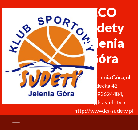
ECO
Sudety
Jelenia
Góra
58-500
Jelenia Góra
,
ul.
Sudecka 42
+48 793624484
,
biuro@ks-sudety.pl
http://www.ks-sudety.pl