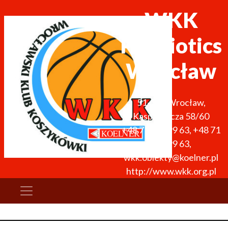
WKK
ProBiotics
Wrocław
51-136
Wrocław
,
Kasprowicza 58/60
+48 71 327 99 63
,
+48 71
327 99 63
,
wkk.obiekty@koelner.pl
http://www.wkk.org.pl