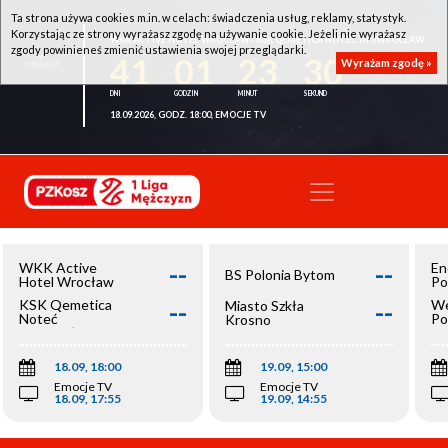
Ta strona używa cookies m.in. w celach: świadczenia usług, reklamy, statystyk.
Korzystając ze strony wyrażasz zgodę na używanie cookie. Jeżeli nie wyrażasz
WKK ACTIVE HOTEL WROCŁAW - KSK QEMETICA NOTEĆ INOWROCŁAW
zgody powinieneś zmienić ustawienia swojej przeglądarki.
41
01
23
30
Wyrażam zgodę »
18.09.2026, GODZ. 18:00, EMOCJE TV
--
--
WKK Active
En
BS Polonia Bytom
Hotel Wrocław
Po
--
--
KSK Qemetica
We
Miasto Szkła
Noteć
Po
Krosno
Inowrocław
Op
18.09, 18:00
19.09, 15:00
Emocje TV
Emocje TV
18.09, 17:55
19.09, 14:55