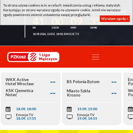
Ta strona używa cookies m.in. w celach: świadczenia usług, reklamy, statystyk.
Korzystając ze strony wyrażasz zgodę na używanie cookie. Jeżeli nie wyrażasz
WKK ACTIVE HOTEL WROCŁAW - KSK QEMETICA NOTEĆ INOWROCŁAW
zgody powinieneś zmienić ustawienia swojej przeglądarki.
41
00
09
31
Wyrażam zgodę »
18.09.2026, GODZ. 18:00, EMOCJE TV
--
--
WKK Active
En
BS Polonia Bytom
Hotel Wrocław
Po
--
--
KSK Qemetica
We
Miasto Szkła
Noteć
Po
Krosno
Inowrocław
Op
18.09, 18:00
19.09, 15:00
Emocje TV
Emocje TV
18.09, 17:55
19.09, 14:55