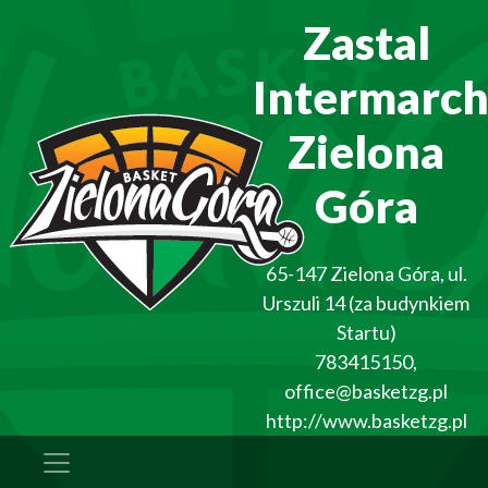
Zastal
Intermarc
Zielona
Góra
65-147
Zielona Góra
,
ul.
Urszuli 14 (za budynkiem
Startu)
783415150
,
office@basketzg.pl
http://www.basketzg.pl