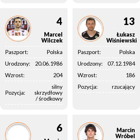
4
13
Marcel
Łukasz
Wilczek
Wiśniewski
Paszport:
Polska
Paszport:
Polska
Urodzony:
20.06.1986
Urodzony:
07.12.1984
Wzrost:
204
Wzrost:
186
silny
Pozycja:
rzucający
Pozycja:
skrzydłowy
/ środkowy
6
Marcin
Wróbel