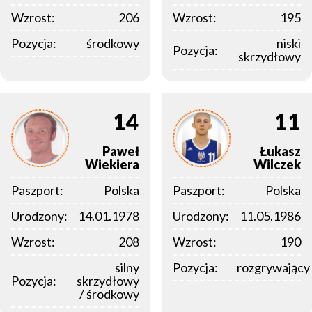
Wzrost:
206
Wzrost:
195
Pozycja:
środkowy
niski
Pozycja:
skrzydłowy
14
11
Paweł
Łukasz
Wiekiera
Wilczek
Paszport:
Polska
Paszport:
Polska
Urodzony:
14.01.1978
Urodzony:
11.05.1986
Wzrost:
208
Wzrost:
190
silny
Pozycja:
rozgrywający
Pozycja:
skrzydłowy
/ środkowy