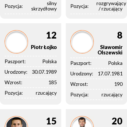
silny
rozgrywający
Pozycja:
Pozycja:
skrzydłowy
/ rzucający
12
8
Piotr
Łojko
Sławomir
Olszewski
Paszport:
Polska
Paszport:
Polska
Urodzony:
30.07.1989
Urodzony:
17.07.1981
Wzrost:
185
Wzrost:
190
Pozycja:
rzucający
Pozycja:
rzucający
15
20