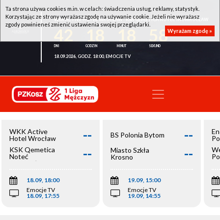
Ta strona używa cookies m.in. w celach: świadczenia usług, reklamy, statystyk.
Korzystając ze strony wyrażasz zgodę na używanie cookie. Jeżeli nie wyrażasz
WKK ACTIVE HOTEL WROCŁAW - KSK QEMETICA NOTEĆ INOWROCŁAW
zgody powinieneś zmienić ustawienia swojej przeglądarki.
42
18
18
58
Wyrażam zgodę »
18.09.2026, GODZ. 18:00, EMOCJE TV
--
--
WKK Active
En
BS Polonia Bytom
Hotel Wrocław
Po
--
--
KSK Qemetica
We
Miasto Szkła
Noteć
Po
Krosno
Inowrocław
Op
18.09, 18:00
19.09, 15:00
Emocje TV
Emocje TV
18.09, 17:55
19.09, 14:55