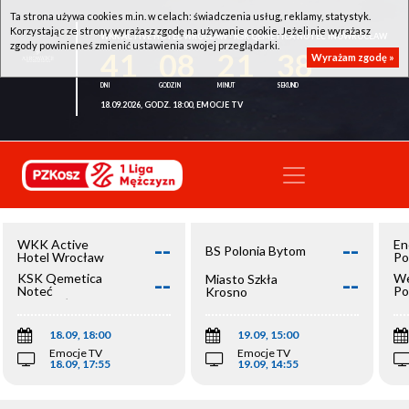
Ta strona używa cookies m.in. w celach: świadczenia usług, reklamy, statystyk.
Korzystając ze strony wyrażasz zgodę na używanie cookie. Jeżeli nie wyrażasz
WKK ACTIVE HOTEL WROCŁAW - KSK QEMETICA NOTEĆ INOWROCŁAW
zgody powinieneś zmienić ustawienia swojej przeglądarki.
41
08
21
38
Wyrażam zgodę »
18.09.2026, GODZ. 18:00, EMOCJE TV
--
--
WKK Active
En
BS Polonia Bytom
Hotel Wrocław
Po
--
--
KSK Qemetica
We
Miasto Szkła
Noteć
Po
Krosno
Inowrocław
Op
18.09, 18:00
19.09, 15:00
Emocje TV
Emocje TV
18.09, 17:55
19.09, 14:55