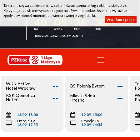
Ta strona używa cookies m.in. w celach: świadczenia usług, reklamy, statystyk.
Korzystając ze strony wyrażasz zgodę na używanie cookie. Jeżeli nie wyrażasz
WKK ACTIVE HOTEL WROCŁAW - KSK QEMETICA NOTEĆ INOWROCŁAW
zgody powinieneś zmienić ustawienia swojej przeglądarki.
40
05
36
29
Wyrażam zgodę »
18.09.2026, GODZ. 18:00, EMOCJE TV
--
--
WKK Active
En
BS Polonia Bytom
Hotel Wrocław
Po
--
--
KSK Qemetica
We
Miasto Szkła
Noteć
Po
Krosno
Inowrocław
Op
18.09, 18:00
19.09, 15:00
Emocje TV
Emocje TV
18.09, 17:55
19.09, 14:55