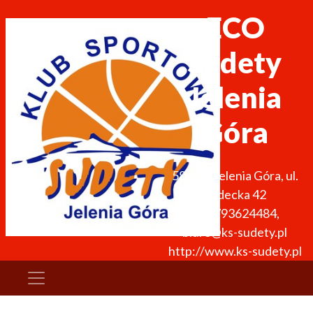
ECO
Sudety
Jelenia
Góra
58-500
Jelenia Góra
,
ul.
Sudecka 42
+48 793624484
,
biuro@ks-sudety.pl
http://www.ks-sudety.pl