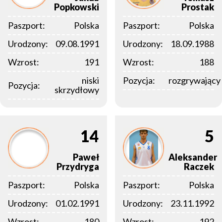
Popkowski
Prostak
Paszport:
Polska
Paszport:
Polska
Urodzony:
09.08.1991
Urodzony:
18.09.1988
Wzrost:
191
Wzrost:
188
niski
Pozycja:
rozgrywający
Pozycja:
skrzydłowy
14
5
Paweł
Aleksander
Przydryga
Raczek
Paszport:
Polska
Paszport:
Polska
Urodzony:
01.02.1991
Urodzony:
23.11.1992
Wzrost:
180
Wzrost:
192