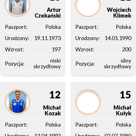
Artur
Wojciech
Czekański
Klimek
Paszport:
Polska
Paszport:
Polska
Urodzony:
19.11.1973
Urodzony:
14.01.1990
Wzrost:
197
Wzrost:
200
niski
silny
Pozycja:
Pozycja:
skrzydłowy
skrzydłowy
12
15
Michał
Michał
Kozak
Kułyk
Paszport:
Polska
Paszport:
Polska
Urodzony:
13.04.1992
Urodzony:
02.07.1980