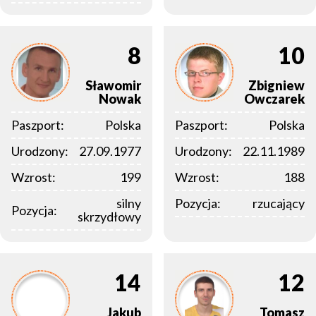
8
10
Sławomir
Zbigniew
Nowak
Owczarek
Paszport:
Polska
Paszport:
Polska
Urodzony:
27.09.1977
Urodzony:
22.11.1989
Wzrost:
199
Wzrost:
188
silny
Pozycja:
rzucający
Pozycja:
skrzydłowy
14
12
Jakub
Tomasz