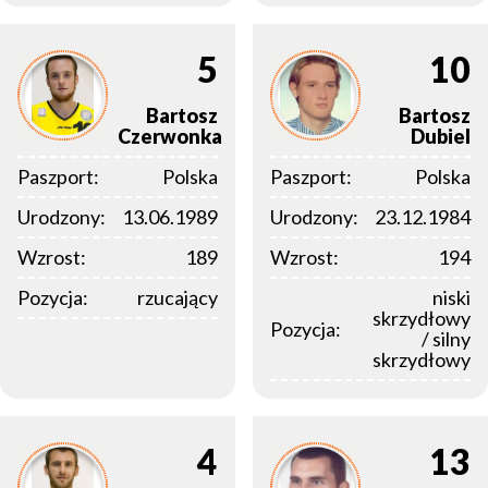
5
10
Bartosz
Bartosz
Czerwonka
Dubiel
Paszport:
Polska
Paszport:
Polska
Urodzony:
13.06.1989
Urodzony:
23.12.1984
Wzrost:
189
Wzrost:
194
Pozycja:
rzucający
niski
skrzydłowy
Pozycja:
/ silny
skrzydłowy
4
13