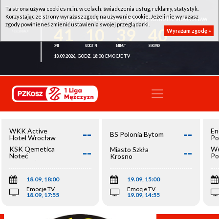
Ta strona używa cookies m.in. w celach: świadczenia usług, reklamy, statystyk.
Korzystając ze strony wyrażasz zgodę na używanie cookie. Jeżeli nie wyrażasz
WKK ACTIVE HOTEL WROCŁAW - KSK QEMETICA NOTEĆ INOWROCŁAW
zgody powinieneś zmienić ustawienia swojej przeglądarki.
41
10
39
40
Wyrażam zgodę »
18.09.2026, GODZ. 18:00, EMOCJE TV
--
--
WKK Active
En
BS Polonia Bytom
Hotel Wrocław
Po
--
--
KSK Qemetica
We
Miasto Szkła
Noteć
Po
Krosno
Inowrocław
Op
18.09, 18:00
19.09, 15:00
Emocje TV
Emocje TV
18.09, 17:55
19.09, 14:55