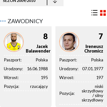
SEZON 2009/2010
ZAWODNICY
8
7
Jacek
Ireneusz
Balawender
Chromicz
Paszport:
Polska
Paszport:
Polska
Urodzony:
16.06.1988
Urodzony:
07.01.1977
Wzrost:
195
Wzrost:
197
Pozycja:
rzucający
niski
skrzydłowy
Pozycja:
/ silny
skrzydłowy