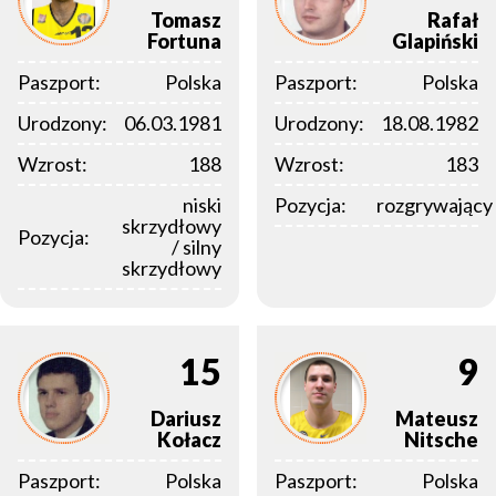
Tomasz
Rafał
Fortuna
Glapiński
Paszport:
Polska
Paszport:
Polska
Urodzony:
06.03.1981
Urodzony:
18.08.1982
Wzrost:
188
Wzrost:
183
niski
Pozycja:
rozgrywający
skrzydłowy
Pozycja:
/ silny
skrzydłowy
15
9
Dariusz
Mateusz
Kołacz
Nitsche
Paszport:
Polska
Paszport:
Polska