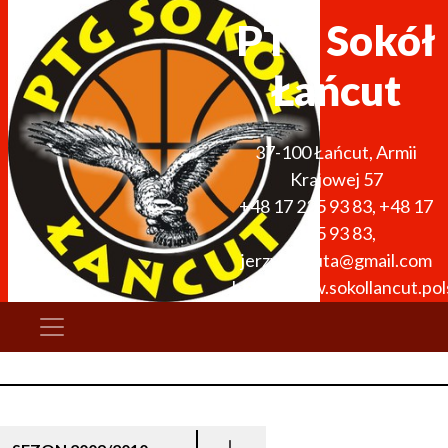
PTG Sokół
Łańcut
37-100
Łańcut
,
Armii
Krajowej 57
+48 17 225 93 83
,
+48 17
225 93 83
,
jerzykoszuta@gmail.com
http://www.sokollancut.pols