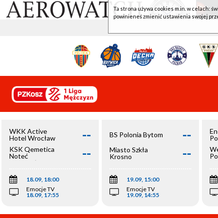
Ta strona używa cookies m.in. w celach: św
powinieneś zmienić ustawienia swojej prz
--
--
WKK Active
En
BS Polonia Bytom
Hotel Wrocław
Po
--
--
KSK Qemetica
We
Miasto Szkła
Noteć
Po
Krosno
Inowrocław
Op
18.09, 18:00
19.09, 15:00
Emocje TV
Emocje TV
18.09, 17:55
19.09, 14:55