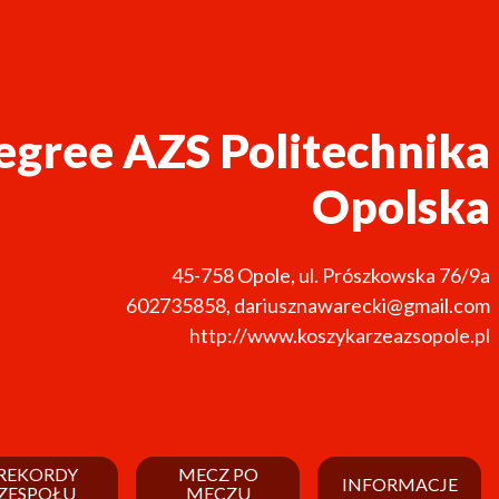
gree AZS Politechnika
Opolska
45-758
Opole
,
ul. Prószkowska 76/9a
602735858
,
dariusznawarecki@gmail.com
http://www.koszykarzeazsopole.pl
REKORDY
MECZ PO
INFORMACJE
ZESPOŁU
MECZU