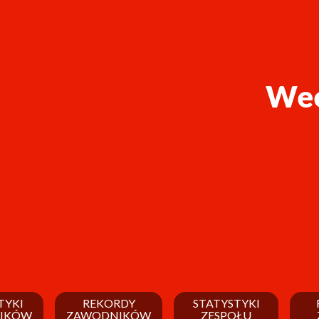
Wee
TYKI
REKORDY
STATYSTYKI
IKÓW
ZAWODNIKÓW
ZESPOŁU