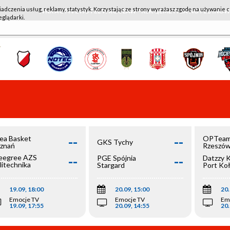
iadczenia usług, reklamy, statystyk. Korzystając ze strony wyrażasz zgodę na używanie c
WKK ACTIVE HOTEL WROCŁAW - KSK QEMETICA NOTEĆ IN
eglądarki.
--
--
ea Basket
OPTeam
GKS Tychy
znań
Rzeszó
--
--
egree AZS
PGE Spójnia
Datzzy 
litechnika
Stargard
Port Ko
olska
19.09, 18:00
20.09, 15:00
20.
Emocje TV
Emocje TV
Em
19.09, 17:55
20.09, 14:55
20.