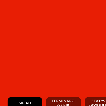
TERMINARZ I
STATYS
SKŁAD
WYNIKI
ZAWODN