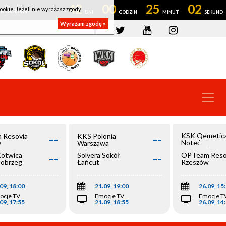
42
00
25
02
ookie. Jeżeli nie wyrażasz zgody
OWROCŁAW
Wyrażam zgodę »
--
--
KSK Qemetic
 Resovia
KKS Polonia
Noteć
w
Warszawa
Inowrocław
--
--
Kotwica
Solvera Sokół
OPTeam Reso
łobrzeg
Łańcut
Rzeszów
09, 18:00
21.09, 19:00
26.09, 15
ocje TV
Emocje TV
Emocje T
09, 17:55
21.09, 18:55
26.09, 14