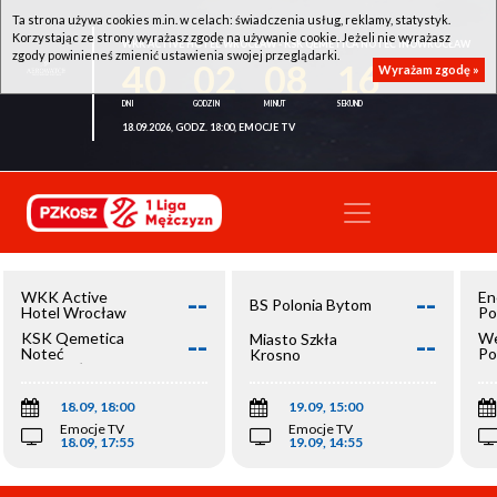
Ta strona używa cookies m.in. w celach: świadczenia usług, reklamy, statystyk.
Korzystając ze strony wyrażasz zgodę na używanie cookie. Jeżeli nie wyrażasz
WKK ACTIVE HOTEL WROCŁAW - KSK QEMETICA NOTEĆ INOWROCŁAW
zgody powinieneś zmienić ustawienia swojej przeglądarki.
40
02
08
16
Wyrażam zgodę »
18.09.2026, GODZ. 18:00, EMOCJE TV
--
--
WKK Active
En
BS Polonia Bytom
Hotel Wrocław
Po
--
--
KSK Qemetica
We
Miasto Szkła
Noteć
Po
Krosno
Inowrocław
Op
18.09, 18:00
19.09, 15:00
Emocje TV
Emocje TV
18.09, 17:55
19.09, 14:55