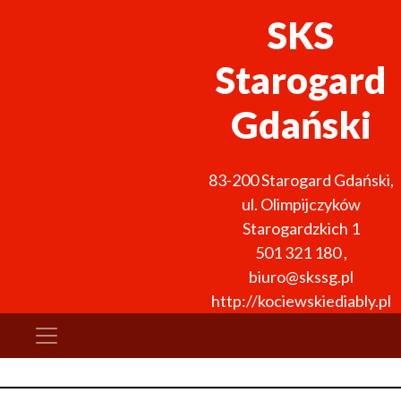
SKS
Starogard
Gdański
83-200
Starogard Gdański
,
ul. Olimpijczyków
Starogardzkich 1
501 321 180
,
biuro@skssg.pl
http://kociewskiediably.pl