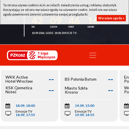
Ta strona używa cookies m.in. w celach: świadczenia usług, reklamy, statystyk.
Korzystając ze strony wyrażasz zgodę na używanie cookie. Jeżeli nie wyrażasz
WKK ACTIVE HOTEL WROCŁAW - KSK QEMETICA NOTEĆ INOWROCŁAW
zgody powinieneś zmienić ustawienia swojej przeglądarki.
42
09
46
16
Wyrażam zgodę »
18.09.2026, GODZ. 18:00, EMOCJE TV
--
--
WKK Active
En
BS Polonia Bytom
Hotel Wrocław
Po
--
--
KSK Qemetica
We
Miasto Szkła
Noteć
Po
Krosno
Inowrocław
Op
18.09, 18:00
19.09, 15:00
Emocje TV
Emocje TV
18.09, 17:55
19.09, 14:55