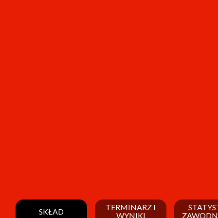
TERMINARZ I
STATYS
SKŁAD
WYNIKI
ZAWODN