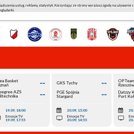
iadczenia usług, reklamy, statystyk. Korzystając ze strony wyrażasz zgodę na używanie c
WKK ACTIVE HOTEL WROCŁAW - KSK QEMETICA NOTEĆ IN
eglądarki.
--
--
ea Basket
OPTeam
GKS Tychy
znań
Rzeszó
--
--
egree AZS
PGE Spójnia
Datzzy 
litechnika
Stargard
Port Ko
olska
19.09, 18:00
20.09, 15:00
20.
Emocje TV
Emocje TV
Em
19.09, 17:55
20.09, 14:55
20.