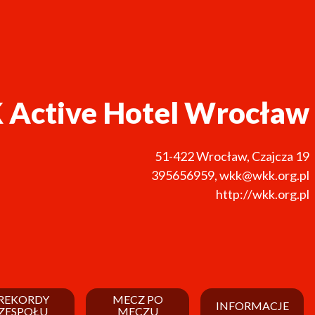
Active Hotel Wrocław
51-422
Wrocław
,
Czajcza 19
395656959
,
wkk@wkk.org.pl
http://wkk.org.pl
REKORDY
MECZ PO
INFORMACJE
ZESPOŁU
MECZU