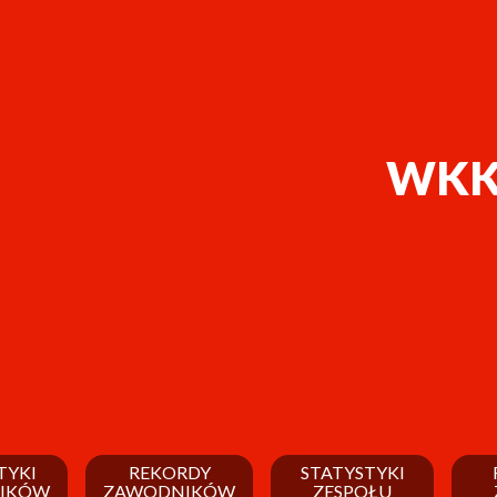
WKK 
TYKI
REKORDY
STATYSTYKI
IKÓW
ZAWODNIKÓW
ZESPOŁU