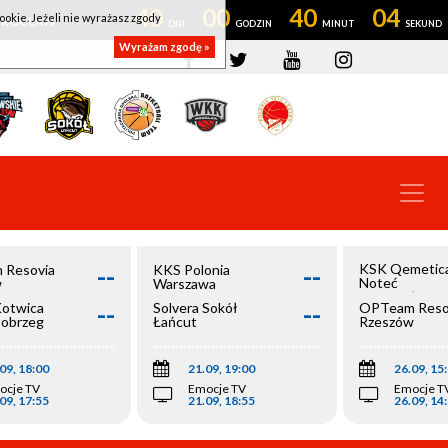
40
00
40
04
ookie. Jeżeli nie wyrażasz zgody
OWROCŁAW
Wyrażam zgodę »
--
--
KSK Qemetic
 Resovia
KKS Polonia
Noteć
w
Warszawa
Inowrocław
--
--
Kotwica
Solvera Sokół
OPTeam Reso
łobrzeg
Łańcut
Rzeszów
09, 18:00
21.09, 19:00
26.09, 15
ocje TV
Emocje TV
Emocje T
09, 17:55
21.09, 18:55
26.09, 14