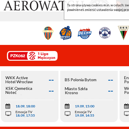
Ta strona używa cookies m.in. w celach: św
powinieneś zmienić ustawienia swojej prz
--
--
WKK Active
En
BS Polonia Bytom
Hotel Wrocław
Po
--
--
KSK Qemetica
We
Miasto Szkła
Noteć
Po
Krosno
Inowrocław
Op
18.09, 18:00
19.09, 15:00
Emocje TV
Emocje TV
18.09, 17:55
19.09, 14:55