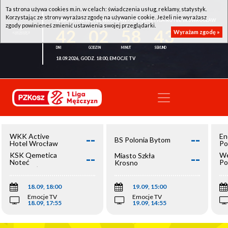
Ta strona używa cookies m.in. w celach: świadczenia usług, reklamy, statystyk.
Korzystając ze strony wyrażasz zgodę na używanie cookie. Jeżeli nie wyrażasz
WKK ACTIVE HOTEL WROCŁAW - KSK QEMETICA NOTEĆ INOWROCŁAW
zgody powinieneś zmienić ustawienia swojej przeglądarki.
42
02
58
43
Wyrażam zgodę »
18.09.2026, GODZ. 18:00, EMOCJE TV
--
--
WKK Active
En
BS Polonia Bytom
Hotel Wrocław
Po
--
--
KSK Qemetica
We
Miasto Szkła
Noteć
Po
Krosno
Inowrocław
Op
18.09, 18:00
19.09, 15:00
Emocje TV
Emocje TV
18.09, 17:55
19.09, 14:55