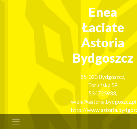
Enea
Łaciate
Astoria
Bydgoszcz
85-023
Bydgoszcz
,
Toruńska 59
534725933
,
wiola@astoria.bydgoszcz.pl
http://www.astoria.bydgosz