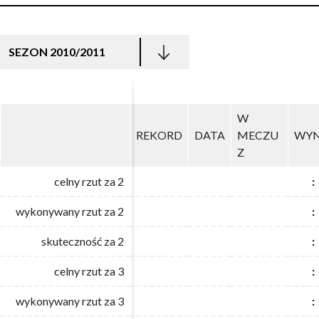
SEZON 2010/2011
W
W
REKORD
REKORD
DATA
DATA
MECZU
MECZU
WYN
WYN
Z
Z
celny rzut za 2
celny rzut za 2
:
:
wykonywany rzut za 2
wykonywany rzut za 2
:
:
skuteczność za 2
skuteczność za 2
:
:
celny rzut za 3
celny rzut za 3
:
:
wykonywany rzut za 3
wykonywany rzut za 3
:
: