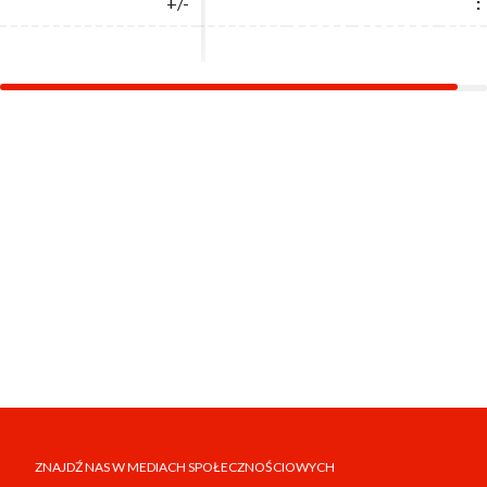
+/-
+/-
:
:
ZNAJDŹ NAS W MEDIACH SPOŁECZNOŚCIOWYCH