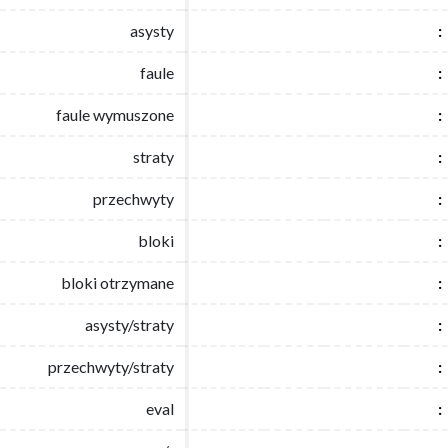
asysty
asysty
:
:
faule
faule
:
:
faule wymuszone
faule wymuszone
:
:
straty
straty
:
:
przechwyty
przechwyty
:
:
bloki
bloki
:
:
bloki otrzymane
bloki otrzymane
:
:
asysty/straty
asysty/straty
:
:
przechwyty/straty
przechwyty/straty
:
:
eval
eval
:
: