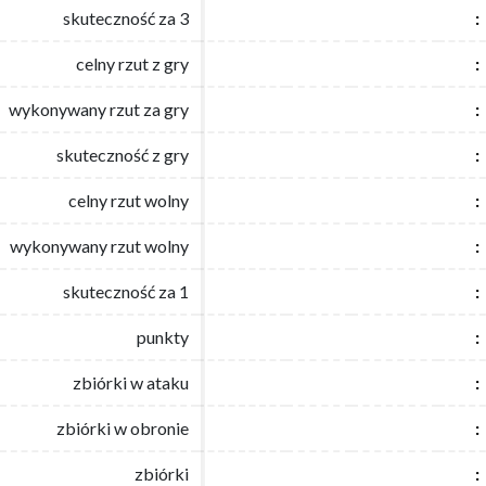
skuteczność za 3
skuteczność za 3
:
:
celny rzut z gry
celny rzut z gry
:
:
wykonywany rzut za gry
wykonywany rzut za gry
:
:
skuteczność z gry
skuteczność z gry
:
:
celny rzut wolny
celny rzut wolny
:
:
wykonywany rzut wolny
wykonywany rzut wolny
:
:
skuteczność za 1
skuteczność za 1
:
:
punkty
punkty
:
:
zbiórki w ataku
zbiórki w ataku
:
:
zbiórki w obronie
zbiórki w obronie
:
:
zbiórki
zbiórki
:
: