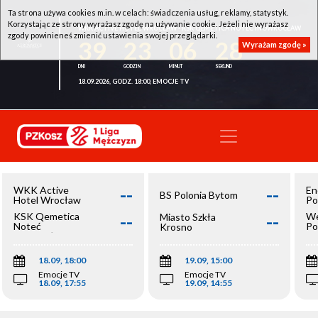
Ta strona używa cookies m.in. w celach: świadczenia usług, reklamy, statystyk.
Korzystając ze strony wyrażasz zgodę na używanie cookie. Jeżeli nie wyrażasz
WKK ACTIVE HOTEL WROCŁAW - KSK QEMETICA NOTEĆ INOWROCŁAW
zgody powinieneś zmienić ustawienia swojej przeglądarki.
39
23
06
28
Wyrażam zgodę »
18.09.2026, GODZ. 18:00, EMOCJE TV
--
--
WKK Active
En
BS Polonia Bytom
Hotel Wrocław
Po
--
--
KSK Qemetica
We
Miasto Szkła
Noteć
Po
Krosno
Inowrocław
Op
18.09, 18:00
19.09, 15:00
Emocje TV
Emocje TV
18.09, 17:55
19.09, 14:55