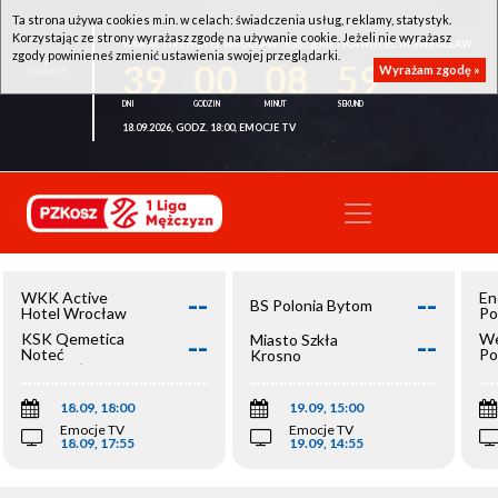
Ta strona używa cookies m.in. w celach: świadczenia usług, reklamy, statystyk.
Korzystając ze strony wyrażasz zgodę na używanie cookie. Jeżeli nie wyrażasz
WKK ACTIVE HOTEL WROCŁAW - KSK QEMETICA NOTEĆ INOWROCŁAW
zgody powinieneś zmienić ustawienia swojej przeglądarki.
39
00
08
59
Wyrażam zgodę »
18.09.2026, GODZ. 18:00, EMOCJE TV
--
--
WKK Active
En
BS Polonia Bytom
Hotel Wrocław
Po
--
--
KSK Qemetica
We
Miasto Szkła
Noteć
Po
Krosno
Inowrocław
Op
18.09, 18:00
19.09, 15:00
Emocje TV
Emocje TV
18.09, 17:55
19.09, 14:55