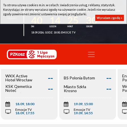
Ta strona używa cookies m.in. w celach: świadczenia usług, reklamy, statystyk.
Korzystając ze strony wyrażasz zgodę na używanie cookie. Jeżeli nie wyrażasz
WKK ACTIVE HOTEL WROCŁAW - KSK QEMETICA NOTEĆ INOWROCŁAW
zgody powinieneś zmienić ustawienia swojej przeglądarki.
40
14
25
30
Wyrażam zgodę »
18.09.2026, GODZ. 18:00, EMOCJE TV
--
--
WKK Active
En
BS Polonia Bytom
Hotel Wrocław
Po
--
--
KSK Qemetica
We
Miasto Szkła
Noteć
Po
Krosno
Inowrocław
Op
18.09, 18:00
19.09, 15:00
Emocje TV
Emocje TV
18.09, 17:55
19.09, 14:55