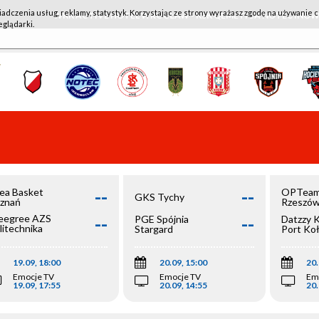
iadczenia usług, reklamy, statystyk. Korzystając ze strony wyrażasz zgodę na używanie c
WKK ACTIVE HOTEL WROCŁAW - KSK QEMETICA NOTEĆ IN
eglądarki.
--
--
ea Basket
OPTeam
GKS Tychy
znań
Rzeszó
--
--
egree AZS
PGE Spójnia
Datzzy 
litechnika
Stargard
Port Ko
olska
19.09, 18:00
20.09, 15:00
20.
Emocje TV
Emocje TV
Em
19.09, 17:55
20.09, 14:55
20.