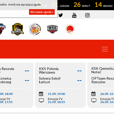
43
01
26
14
ookie. Jeżeli nie wyrażasz zgody
OWROCŁAW
Wyrażam zgodę »
--
--
KSK Qemetic
 Resovia
KKS Polonia
Noteć
w
Warszawa
Inowrocław
--
--
Kotwica
Solvera Sokół
OPTeam Reso
łobrzeg
Łańcut
Rzeszów
09, 18:00
21.09, 19:00
26.09, 15
ocje TV
Emocje TV
Emocje T
09, 17:55
21.09, 18:55
26.09, 14