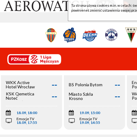
Ta strona używa cookies m.in. w celach: św
powinieneś zmienić ustawienia swojej prz
--
--
WKK Active
En
BS Polonia Bytom
Hotel Wrocław
Po
--
--
KSK Qemetica
We
Miasto Szkła
Noteć
Po
Krosno
Inowrocław
Op
18.09, 18:00
19.09, 15:00
Emocje TV
Emocje TV
18.09, 17:55
19.09, 14:55