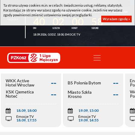
Ta strona używa cookies m.in. w celach: świadczenia usług, reklamy, statystyk.
Korzystając ze strony wyrażasz zgodę na używanie cookie. Jeżeli nie wyrażasz
WKK ACTIVE HOTEL WROCŁAW - KSK QEMETICA NOTEĆ INOWROCŁAW
zgody powinieneś zmienić ustawienia swojej przeglądarki.
40
02
00
58
Wyrażam zgodę »
18.09.2026, GODZ. 18:00, EMOCJE TV
--
--
WKK Active
En
BS Polonia Bytom
Hotel Wrocław
Po
--
--
KSK Qemetica
We
Miasto Szkła
Noteć
Po
Krosno
Inowrocław
Op
18.09, 18:00
19.09, 15:00
Emocje TV
Emocje TV
18.09, 17:55
19.09, 14:55