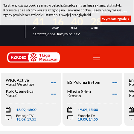
Ta strona używa cookies m.in. w celach: świadczenia usług, reklamy, statystyk.
Korzystając ze strony wyrażasz zgodę na używanie cookie. Jeżeli nie wyrażasz
WKK ACTIVE HOTEL WROCŁAW - KSK QEMETICA NOTEĆ INOWROCŁAW
zgody powinieneś zmienić ustawienia swojej przeglądarki.
41
16
40
28
Wyrażam zgodę »
18.09.2026, GODZ. 18:00, EMOCJE TV
--
--
WKK Active
En
BS Polonia Bytom
Hotel Wrocław
Po
--
--
KSK Qemetica
We
Miasto Szkła
Noteć
Po
Krosno
Inowrocław
Op
18.09, 18:00
19.09, 15:00
Emocje TV
Emocje TV
18.09, 17:55
19.09, 14:55