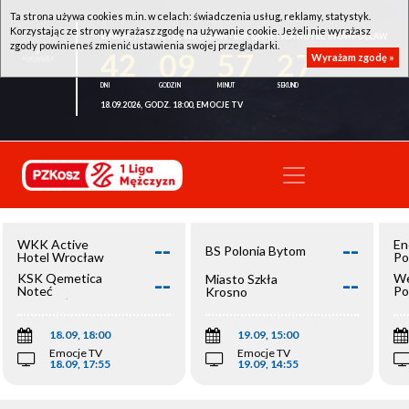
Ta strona używa cookies m.in. w celach: świadczenia usług, reklamy, statystyk.
Korzystając ze strony wyrażasz zgodę na używanie cookie. Jeżeli nie wyrażasz
WKK ACTIVE HOTEL WROCŁAW - KSK QEMETICA NOTEĆ INOWROCŁAW
zgody powinieneś zmienić ustawienia swojej przeglądarki.
42
09
57
27
Wyrażam zgodę »
18.09.2026, GODZ. 18:00, EMOCJE TV
--
--
WKK Active
En
BS Polonia Bytom
Hotel Wrocław
Po
--
--
KSK Qemetica
We
Miasto Szkła
Noteć
Po
Krosno
Inowrocław
Op
18.09, 18:00
19.09, 15:00
Emocje TV
Emocje TV
18.09, 17:55
19.09, 14:55