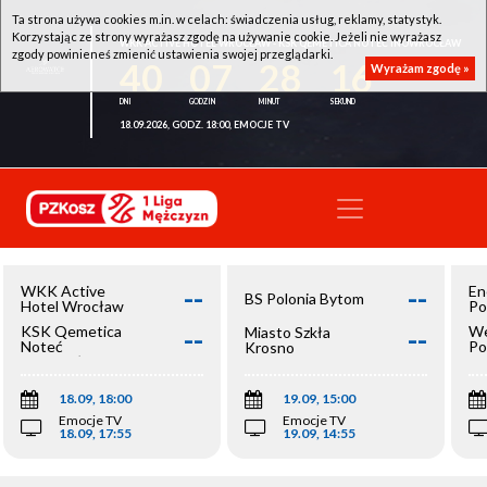
Ta strona używa cookies m.in. w celach: świadczenia usług, reklamy, statystyk.
Korzystając ze strony wyrażasz zgodę na używanie cookie. Jeżeli nie wyrażasz
WKK ACTIVE HOTEL WROCŁAW - KSK QEMETICA NOTEĆ INOWROCŁAW
zgody powinieneś zmienić ustawienia swojej przeglądarki.
40
07
28
15
Wyrażam zgodę »
18.09.2026, GODZ. 18:00, EMOCJE TV
--
--
WKK Active
En
BS Polonia Bytom
Hotel Wrocław
Po
--
--
KSK Qemetica
We
Miasto Szkła
Noteć
Po
Krosno
Inowrocław
Op
18.09, 18:00
19.09, 15:00
Emocje TV
Emocje TV
18.09, 17:55
19.09, 14:55