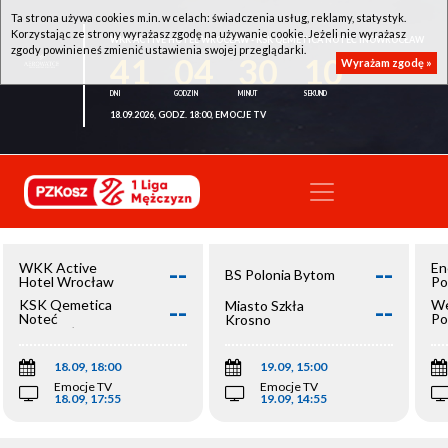
Ta strona używa cookies m.in. w celach: świadczenia usług, reklamy, statystyk.
Korzystając ze strony wyrażasz zgodę na używanie cookie. Jeżeli nie wyrażasz
WKK ACTIVE HOTEL WROCŁAW - KSK QEMETICA NOTEĆ INOWROCŁAW
zgody powinieneś zmienić ustawienia swojej przeglądarki.
41
04
30
09
Wyrażam zgodę »
18.09.2026, GODZ. 18:00, EMOCJE TV
--
--
WKK Active
En
BS Polonia Bytom
Hotel Wrocław
Po
--
--
KSK Qemetica
We
Miasto Szkła
Noteć
Po
Krosno
Inowrocław
Op
18.09, 18:00
19.09, 15:00
Emocje TV
Emocje TV
18.09, 17:55
19.09, 14:55