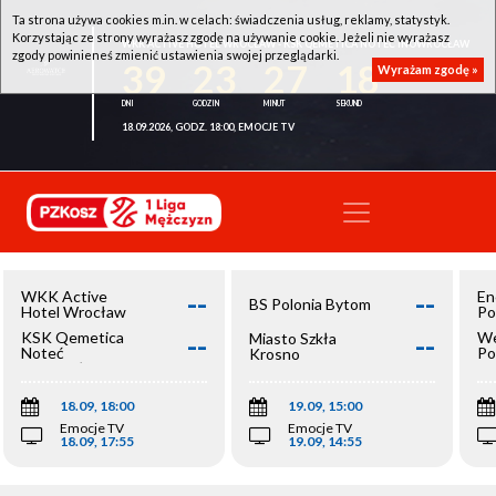
Ta strona używa cookies m.in. w celach: świadczenia usług, reklamy, statystyk.
Korzystając ze strony wyrażasz zgodę na używanie cookie. Jeżeli nie wyrażasz
WKK ACTIVE HOTEL WROCŁAW - KSK QEMETICA NOTEĆ INOWROCŁAW
zgody powinieneś zmienić ustawienia swojej przeglądarki.
39
23
27
18
Wyrażam zgodę »
18.09.2026, GODZ. 18:00, EMOCJE TV
--
--
WKK Active
En
BS Polonia Bytom
Hotel Wrocław
Po
--
--
KSK Qemetica
We
Miasto Szkła
Noteć
Po
Krosno
Inowrocław
Op
18.09, 18:00
19.09, 15:00
Emocje TV
Emocje TV
18.09, 17:55
19.09, 14:55