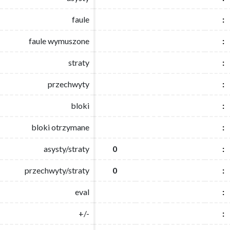
faule
faule
:
:
faule wymuszone
faule wymuszone
:
:
straty
straty
:
:
przechwyty
przechwyty
:
:
bloki
bloki
:
:
bloki otrzymane
bloki otrzymane
:
:
asysty/straty
asysty/straty
0
0
:
:
przechwyty/straty
przechwyty/straty
0
0
:
:
eval
eval
:
:
+/-
+/-
:
: