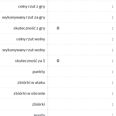
celny rzut z gry
celny rzut z gry
:
:
wykonywany rzut za gry
wykonywany rzut za gry
:
:
skuteczność z gry
skuteczność z gry
0
0
:
:
celny rzut wolny
celny rzut wolny
:
:
wykonywany rzut wolny
wykonywany rzut wolny
:
:
skuteczność za 1
skuteczność za 1
0
0
:
:
punkty
punkty
:
:
zbiórki w ataku
zbiórki w ataku
:
:
zbiórki w obronie
zbiórki w obronie
:
:
zbiórki
zbiórki
:
:
asysty
asysty
:
: