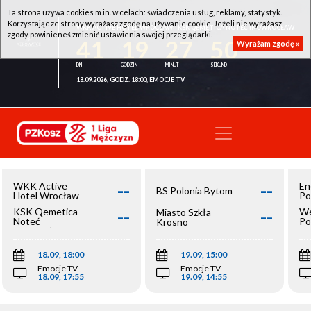
Ta strona używa cookies m.in. w celach: świadczenia usług, reklamy, statystyk.
Korzystając ze strony wyrażasz zgodę na używanie cookie. Jeżeli nie wyrażasz
WKK ACTIVE HOTEL WROCŁAW - KSK QEMETICA NOTEĆ INOWROCŁAW
zgody powinieneś zmienić ustawienia swojej przeglądarki.
41
19
27
50
Wyrażam zgodę »
18.09.2026, GODZ. 18:00, EMOCJE TV
--
--
WKK Active
En
BS Polonia Bytom
Hotel Wrocław
Po
--
--
KSK Qemetica
We
Miasto Szkła
Noteć
Po
Krosno
Inowrocław
Op
18.09, 18:00
19.09, 15:00
Emocje TV
Emocje TV
18.09, 17:55
19.09, 14:55