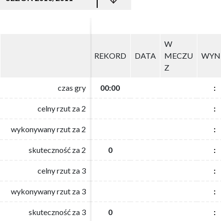
W
W
REKORD
REKORD
DATA
DATA
MECZU
MECZU
WYN
WYN
Z
Z
czas gry
czas gry
00:00
00:00
:
:
celny rzut za 2
celny rzut za 2
:
:
wykonywany rzut za 2
wykonywany rzut za 2
:
:
skuteczność za 2
skuteczność za 2
0
0
:
:
celny rzut za 3
celny rzut za 3
:
:
wykonywany rzut za 3
wykonywany rzut za 3
:
:
skuteczność za 3
skuteczność za 3
0
0
:
: