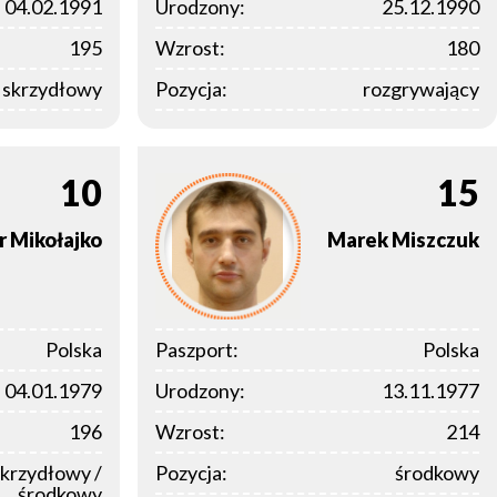
04.02.1991
Urodzony:
25.12.1990
195
Wzrost:
180
y skrzydłowy
Pozycja:
rozgrywający
10
15
r
Mikołajko
Marek
Miszczuk
Polska
Paszport:
Polska
04.01.1979
Urodzony:
13.11.1977
196
Wzrost:
214
skrzydłowy /
Pozycja:
środkowy
środkowy