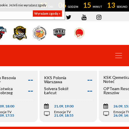
43
06
15
12
ookie. Jeżeli nie wyrażasz zgody
OWROCŁAW
Wyrażam zgodę »
--
--
KSK Qemetic
 Resovia
KKS Polonia
Noteć
w
Warszawa
Inowrocław
--
--
Kotwica
Solvera Sokół
OPTeam Reso
łobrzeg
Łańcut
Rzeszów
09, 18:00
21.09, 19:00
26.09, 15
ocje TV
Emocje TV
Emocje T
09, 17:55
21.09, 18:55
26.09, 14