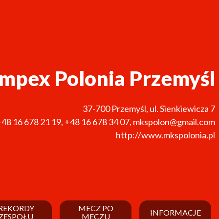
mpex Polonia Przemyśl
37-700
Przemyśl
,
ul. Sienkiewicza 7
+48 16 678 21 19
,
+48 16 678 34 07
,
mkspolon@gmail.com
http://www.mkspolonia.pl
REKORDY
MECZ PO
INFORMACJE
ZESPOŁU
MECZU