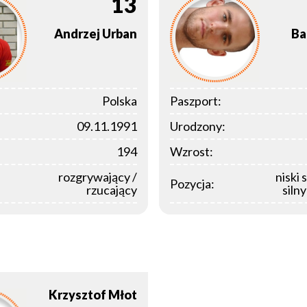
13
Andrzej
Urban
Ba
Polska
Paszport:
09.11.1991
Urodzony:
194
Wzrost:
rozgrywający /
niski 
Pozycja:
rzucający
siln
Krzysztof
Młot