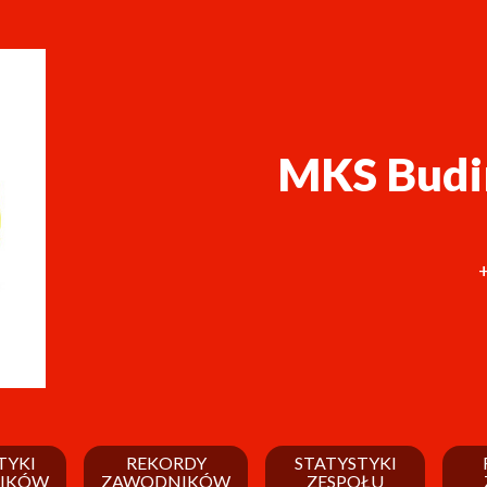
MKS Budi
TYKI
REKORDY
STATYSTYKI
IKÓW
ZAWODNIKÓW
ZESPOŁU