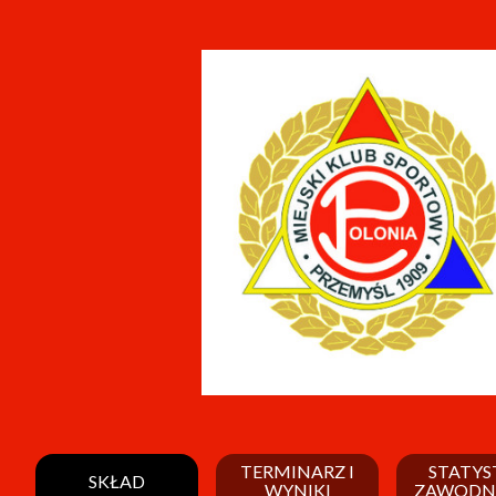
TERMINARZ I
STATYS
SKŁAD
WYNIKI
ZAWODN