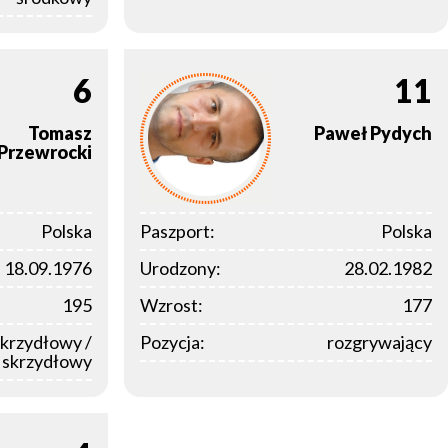
6
11
Tomasz
Paweł
Pydych
Przewrocki
Polska
Paszport:
Polska
18.09.1976
Urodzony:
28.02.1982
195
Wzrost:
177
skrzydłowy /
Pozycja:
rozgrywający
y skrzydłowy