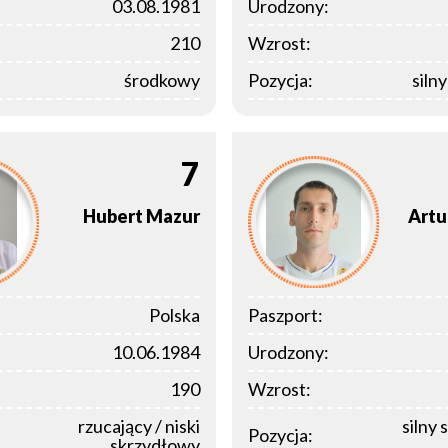
03.08.1981
Urodzony:
210
Wzrost:
środkowy
Pozycja:
siln
7
Hubert
Mazur
Artu
Polska
Paszport:
10.06.1984
Urodzony:
190
Wzrost:
rzucający / niski
silny 
Pozycja:
skrzydłowy