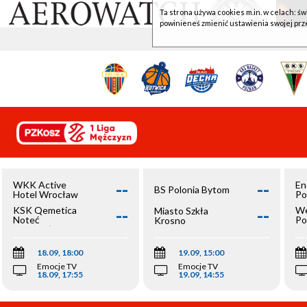
Ta strona używa cookies m.in. w celach: św
powinieneś zmienić ustawienia swojej prz
--
--
WKK Active
En
BS Polonia Bytom
Hotel Wrocław
Po
--
--
KSK Qemetica
We
Miasto Szkła
Noteć
Po
Krosno
Inowrocław
Op
18.09, 18:00
19.09, 15:00
Emocje TV
Emocje TV
18.09, 17:55
19.09, 14:55