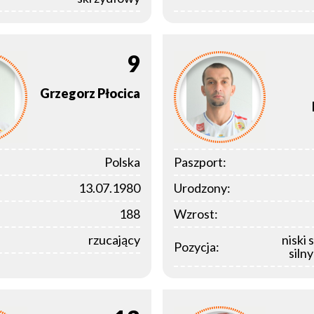
9
Grzegorz
Płocica
Polska
Paszport:
13.07.1980
Urodzony:
188
Wzrost:
rzucający
niski 
Pozycja:
siln