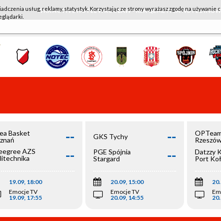
iadczenia usług, reklamy, statystyk. Korzystając ze strony wyrażasz zgodę na używanie c
WKK ACTIVE HOTEL WROCŁAW - KSK QEMETICA NOTEĆ IN
eglądarki.
--
--
ea Basket
OPTeam
GKS Tychy
znań
Rzeszó
--
--
egree AZS
PGE Spójnia
Datzzy 
litechnika
Stargard
Port Ko
olska
19.09, 18:00
20.09, 15:00
20.
Emocje TV
Emocje TV
Em
19.09, 17:55
20.09, 14:55
20.