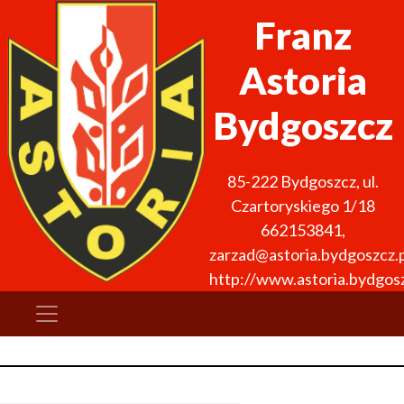
Franz
Astoria
Bydgoszcz
85-222
Bydgoszcz
,
ul.
Czartoryskiego 1/18
662153841
,
zarzad@astoria.bydgoszcz.p
http://www.astoria.bydgosz