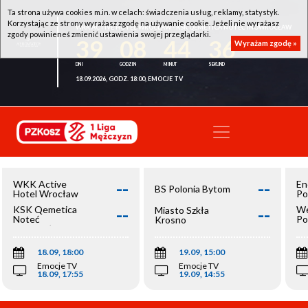
Ta strona używa cookies m.in. w celach: świadczenia usług, reklamy, statystyk.
Korzystając ze strony wyrażasz zgodę na używanie cookie. Jeżeli nie wyrażasz
WKK ACTIVE HOTEL WROCŁAW - KSK QEMETICA NOTEĆ INOWROCŁAW
zgody powinieneś zmienić ustawienia swojej przeglądarki.
39
08
44
36
Wyrażam zgodę »
18.09.2026, GODZ. 18:00, EMOCJE TV
--
--
WKK Active
En
BS Polonia Bytom
Hotel Wrocław
Po
--
--
KSK Qemetica
We
Miasto Szkła
Noteć
Po
Krosno
Inowrocław
Op
18.09, 18:00
19.09, 15:00
Emocje TV
Emocje TV
18.09, 17:55
19.09, 14:55