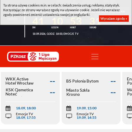
Ta strona używa cookies m.in. w celach: świadczenia usług, reklamy, statystyk.
Korzystając ze strony wyrażasz zgodę na używanie cookie. Jeżeli nie wyrażasz
WKK ACTIVE HOTEL WROCŁAW - KSK QEMETICA NOTEĆ INOWROCŁAW
zgody powinieneś zmienić ustawienia swojej przeglądarki.
41
10
53
31
Wyrażam zgodę »
18.09.2026, GODZ. 18:00, EMOCJE TV
--
--
WKK Active
En
BS Polonia Bytom
Hotel Wrocław
Po
--
--
KSK Qemetica
We
Miasto Szkła
Noteć
Po
Krosno
Inowrocław
Op
18.09, 18:00
19.09, 15:00
Emocje TV
Emocje TV
18.09, 17:55
19.09, 14:55