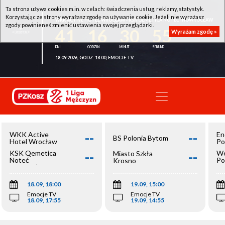
Ta strona używa cookies m.in. w celach: świadczenia usług, reklamy, statystyk.
Korzystając ze strony wyrażasz zgodę na używanie cookie. Jeżeli nie wyrażasz
WKK ACTIVE HOTEL WROCŁAW - KSK QEMETICA NOTEĆ INOWROCŁAW
zgody powinieneś zmienić ustawienia swojej przeglądarki.
41
16
30
55
Wyrażam zgodę »
18.09.2026, GODZ. 18:00, EMOCJE TV
--
--
WKK Active
En
BS Polonia Bytom
Hotel Wrocław
Po
--
--
KSK Qemetica
We
Miasto Szkła
Noteć
Po
Krosno
Inowrocław
Op
18.09, 18:00
19.09, 15:00
Emocje TV
Emocje TV
18.09, 17:55
19.09, 14:55