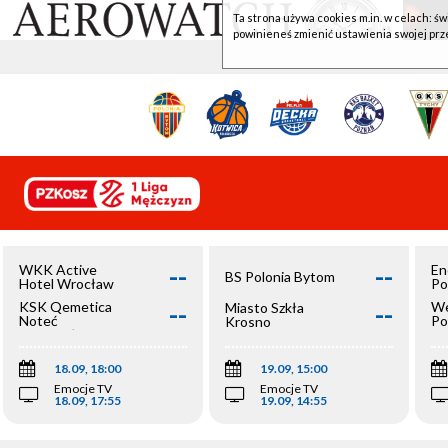
Ta strona używa cookies m.in. w celach: św
powinieneś zmienić ustawienia swojej prz
--
--
WKK Active
En
BS Polonia Bytom
Hotel Wrocław
Po
--
--
KSK Qemetica
We
Miasto Szkła
Noteć
Po
Krosno
Inowrocław
Op
18.09, 18:00
19.09, 15:00
Emocje TV
Emocje TV
18.09, 17:55
19.09, 14:55