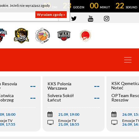
40
23
00
22
ookie. Jeżeli nie wyrażasz zgody
OWROCŁAW
Wyrażam zgodę »
--
--
KSK Qemetic
 Resovia
KKS Polonia
Noteć
w
Warszawa
Inowrocław
--
--
Kotwica
Solvera Sokół
OPTeam Reso
łobrzeg
Łańcut
Rzeszów
09, 18:00
21.09, 19:00
26.09, 15
ocje TV
Emocje TV
Emocje T
09, 17:55
21.09, 18:55
26.09, 14