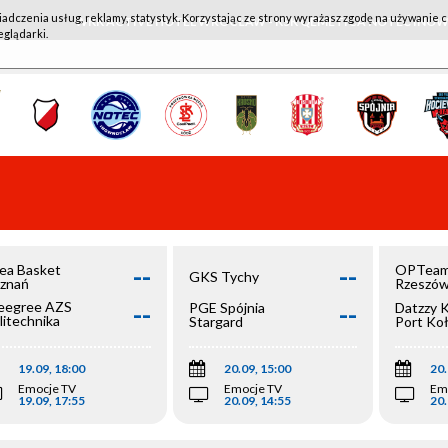
iadczenia usług, reklamy, statystyk. Korzystając ze strony wyrażasz zgodę na używanie c
WKK ACTIVE HOTEL WROCŁAW - KSK QEMETICA NOTEĆ IN
eglądarki.
--
--
ea Basket
OPTeam
GKS Tychy
znań
Rzeszó
--
--
egree AZS
PGE Spójnia
Datzzy 
litechnika
Stargard
Port Ko
olska
19.09, 18:00
20.09, 15:00
20.
Emocje TV
Emocje TV
Em
19.09, 17:55
20.09, 14:55
20.