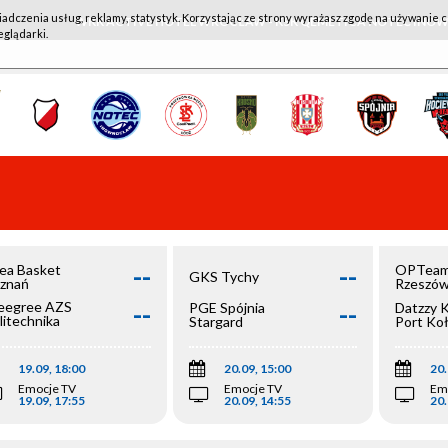
iadczenia usług, reklamy, statystyk. Korzystając ze strony wyrażasz zgodę na używanie c
WKK ACTIVE HOTEL WROCŁAW - KSK QEMETICA NOTEĆ IN
eglądarki.
--
--
ea Basket
OPTeam
GKS Tychy
znań
Rzeszó
--
--
egree AZS
PGE Spójnia
Datzzy 
litechnika
Stargard
Port Ko
olska
19.09, 18:00
20.09, 15:00
20.
Emocje TV
Emocje TV
Em
19.09, 17:55
20.09, 14:55
20.