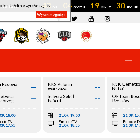
43
04
19
30
ookie. Jeżeli nie wyrażasz zgody
OWROCŁAW
Wyrażam zgodę »
--
--
KSK Qemetic
 Resovia
KKS Polonia
Noteć
w
Warszawa
Inowrocław
--
--
Kotwica
Solvera Sokół
OPTeam Reso
łobrzeg
Łańcut
Rzeszów
09, 18:00
21.09, 19:00
26.09, 15
ocje TV
Emocje TV
Emocje T
09, 17:55
21.09, 18:55
26.09, 14