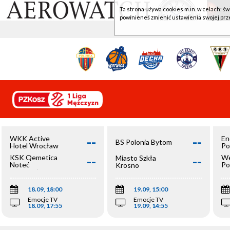
Ta strona używa cookies m.in. w celach: św
powinieneś zmienić ustawienia swojej prz
--
--
WKK Active
En
BS Polonia Bytom
Hotel Wrocław
Po
--
--
KSK Qemetica
We
Miasto Szkła
Noteć
Po
Krosno
Inowrocław
Op
18.09, 18:00
19.09, 15:00
Emocje TV
Emocje TV
18.09, 17:55
19.09, 14:55