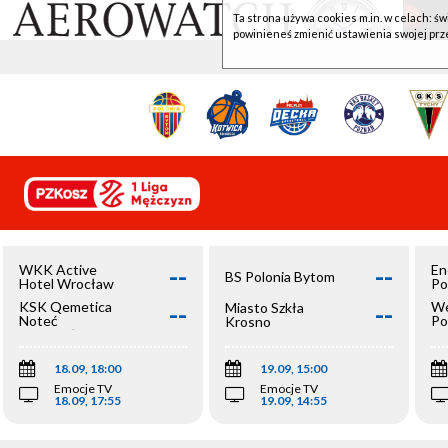
Ta strona używa cookies m.in. w celach: św
powinieneś zmienić ustawienia swojej prz
--
--
WKK Active
En
BS Polonia Bytom
Hotel Wrocław
Po
--
--
KSK Qemetica
We
Miasto Szkła
Noteć
Po
Krosno
Inowrocław
Op
18.09, 18:00
19.09, 15:00
Emocje TV
Emocje TV
18.09, 17:55
19.09, 14:55