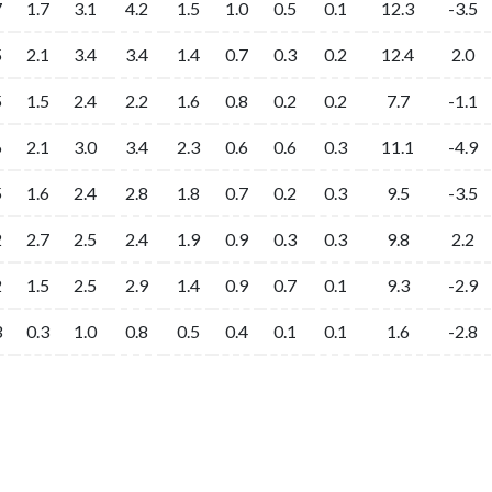
7
1.7
3.1
4.2
1.5
1.0
0.5
0.1
12.3
-3.5
5
2.1
3.4
3.4
1.4
0.7
0.3
0.2
12.4
2.0
5
1.5
2.4
2.2
1.6
0.8
0.2
0.2
7.7
-1.1
6
2.1
3.0
3.4
2.3
0.6
0.6
0.3
11.1
-4.9
5
1.6
2.4
2.8
1.8
0.7
0.2
0.3
9.5
-3.5
2
2.7
2.5
2.4
1.9
0.9
0.3
0.3
9.8
2.2
2
1.5
2.5
2.9
1.4
0.9
0.7
0.1
9.3
-2.9
3
0.3
1.0
0.8
0.5
0.4
0.1
0.1
1.6
-2.8