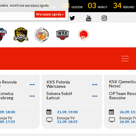
42
08
03
33
ookie. Jeżeli nie wyrażasz zgody
OWROCŁAW
Wyrażam zgodę »
--
--
KSK Qemetic
 Resovia
KKS Polonia
Noteć
w
Warszawa
Inowrocław
--
--
Kotwica
Solvera Sokół
OPTeam Reso
łobrzeg
Łańcut
Rzeszów
09, 18:00
21.09, 19:00
26.09, 15
ocje TV
Emocje TV
Emocje T
09, 17:55
21.09, 18:55
26.09, 14