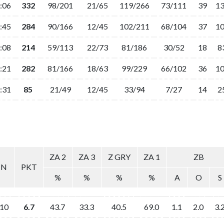
:06
332
98/201
21/65
119/266
73/111
39
1
:45
284
90/166
12/45
102/211
68/104
37
1
:08
214
59/113
22/73
81/186
30/52
18
8
:21
282
81/166
18/63
99/229
66/102
36
1
:31
85
21/49
12/45
33/94
7/27
14
2
ZA 2
ZA 3
Z GRY
ZA 1
ZB
IN
PKT
%
%
%
%
A
O
S
:10
6.7
43.7
33.3
40.5
69.0
1.1
2.0
3.