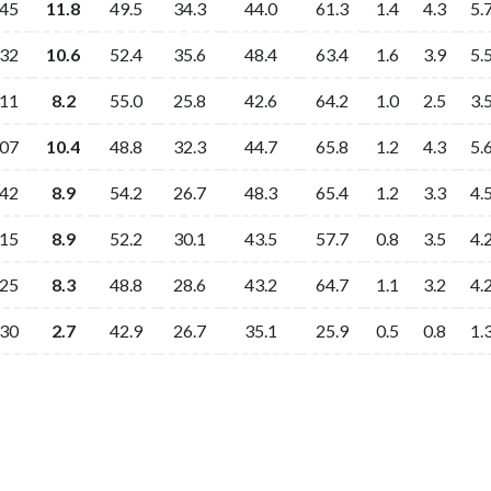
:45
11.8
49.5
34.3
44.0
61.3
1.4
4.3
5.
:32
10.6
52.4
35.6
48.4
63.4
1.6
3.9
5.
:11
8.2
55.0
25.8
42.6
64.2
1.0
2.5
3.
:07
10.4
48.8
32.3
44.7
65.8
1.2
4.3
5.
:42
8.9
54.2
26.7
48.3
65.4
1.2
3.3
4.
:15
8.9
52.2
30.1
43.5
57.7
0.8
3.5
4.
:25
8.3
48.8
28.6
43.2
64.7
1.1
3.2
4.
:30
2.7
42.9
26.7
35.1
25.9
0.5
0.8
1.