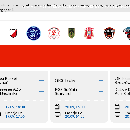
iadczenia usług, reklamy, statystyk. Korzystając ze strony wyrażasz zgodę na używanie c
WKK ACTIVE HOTEL WROCŁAW - KSK QEMETICA NOTEĆ IN
eglądarki.
--
--
ea Basket
OPTeam
GKS Tychy
znań
Rzeszó
--
--
egree AZS
PGE Spójnia
Datzzy 
litechnika
Stargard
Port Ko
olska
19.09, 18:00
20.09, 15:00
20.
Emocje TV
Emocje TV
Em
19.09, 17:55
20.09, 14:55
20.