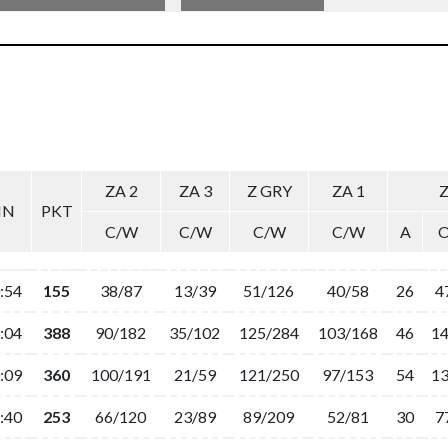
ZA 2
ZA 3
Z GRY
ZA 1
IN
PKT
C/W
C/W
C/W
C/W
A
:54
155
38/87
13/39
51/126
40/58
26
4
:04
388
90/182
35/102
125/284
103/168
46
1
:09
360
100/191
21/59
121/250
97/153
54
1
:40
253
66/120
23/89
89/209
52/81
30
7