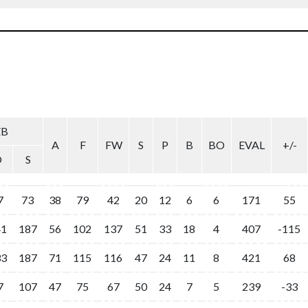
ZB
A
F
FW
S
P
B
BO
EVAL
+/-
O
S
7
73
38
79
42
20
12
6
6
171
55
41
187
56
102
137
51
33
18
4
407
-115
33
187
71
115
116
47
24
11
8
421
68
7
107
47
75
67
50
24
7
5
239
-33