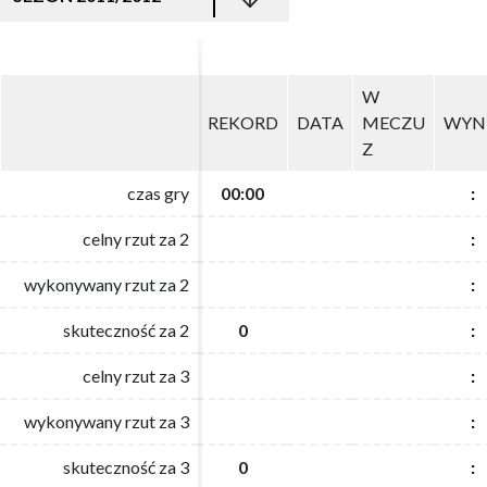
W
W
REKORD
REKORD
DATA
DATA
MECZU
MECZU
WYN
WYN
Z
Z
czas gry
czas gry
00:00
00:00
:
:
celny rzut za 2
celny rzut za 2
:
:
wykonywany rzut za 2
wykonywany rzut za 2
:
:
skuteczność za 2
skuteczność za 2
0
0
:
:
celny rzut za 3
celny rzut za 3
:
:
wykonywany rzut za 3
wykonywany rzut za 3
:
:
skuteczność za 3
skuteczność za 3
0
0
:
: